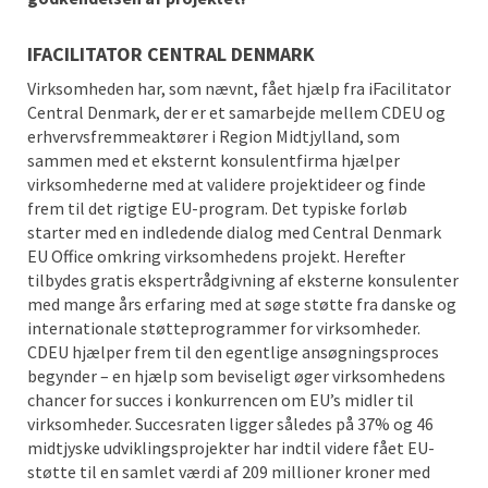
IFACILITATOR CENTRAL DENMARK
Virksomheden har, som nævnt, fået hjælp fra iFacilitator
Central Denmark, der er et samarbejde mellem CDEU og
erhvervsfremmeaktører i Region Midtjylland, som
sammen med et eksternt konsulentfirma hjælper
virksomhederne med at validere projektideer og finde
frem til det rigtige EU-program. Det typiske forløb
starter med en indledende dialog med Central Denmark
EU Office omkring virksomhedens projekt. Herefter
tilbydes gratis ekspertrådgivning af eksterne konsulenter
med mange års erfaring med at søge støtte fra danske og
internationale støtteprogrammer for virksomheder.
CDEU hjælper frem til den egentlige ansøgningsproces
begynder – en hjælp som beviseligt øger virksomhedens
chancer for succes i konkurrencen om EU’s midler til
virksomheder. Succesraten ligger således på 37% og 46
midtjyske udviklingsprojekter har indtil videre fået EU-
støtte til en samlet værdi af 209 millioner kroner med