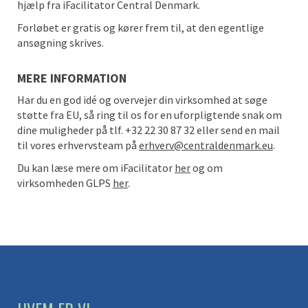
hjælp fra iFacilitator Central Denmark.
Forløbet er gratis og kører frem til, at den egentlige
ansøgning skrives.
MERE INFORMATION
Har du en god idé og overvejer din virksomhed at søge
støtte fra EU, så ring til os for en uforpligtende snak om
dine muligheder på tlf. +32 22 30 87 32 eller send en mail
til vores erhvervsteam på
erhverv@centraldenmark.eu
.
Du kan læse mere om iFacilitator
her
og om
virksomheden GLPS
her
.