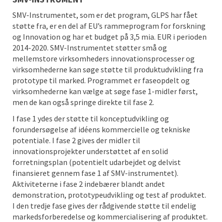
SMV-Instrumentet, som er det program, GLPS har fået
støtte fra, er en del af EU’s rammeprogram for forskning
og Innovation og har et budget på 3,5 mia. EUR i perioden
2014-2020. SMV-Instrumentet støtter små og
mellemstore virksomheders innovationsprocesser og
virksomhederne kan søge støtte til produktudvikling fra
prototype til marked. Programmet er faseopdelt og
virksomhederne kan vælge at søge fase 1-midler først,
men de kan også springe direkte til fase 2.
I fase 1 ydes der støtte til konceptudvikling og
forundersøgelse af idéens kommercielle og tekniske
potentiale. I fase 2 gives der midler til
innovationsprojekter understøttet af en solid
forretningsplan (potentielt udarbejdet og delvist
finansieret gennem fase 1 af SMV-instrumentet).
Aktiviteterne i fase 2 indebærer blandt andet
demonstration, prototypeudvikling og test af produktet.
I den tredje fase gives der rådgivende støtte til endelig
markedsforberedelse og kommercialisering af produktet.