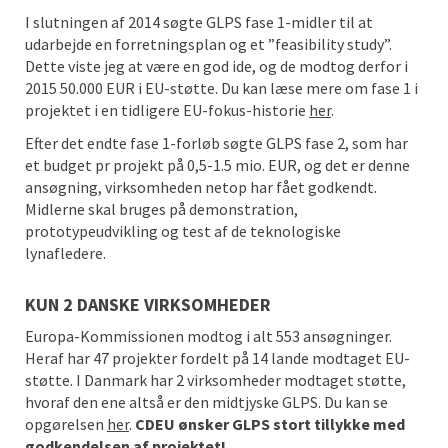
I slutningen af 2014 søgte GLPS fase 1-midler til at
udarbejde en forretningsplan og et ”feasibility study”.
Dette viste jeg at være en god ide, og de modtog derfor i
2015 50.000 EUR i EU-støtte. Du kan læse mere om fase 1 i
projektet i en tidligere EU-fokus-historie
her
.
Efter det endte fase 1-forløb søgte GLPS fase 2, som har
et budget pr projekt på 0,5-1.5 mio. EUR, og det er denne
ansøgning, virksomheden netop har fået godkendt.
Midlerne skal bruges på demonstration,
prototypeudvikling og test af de teknologiske
lynafledere.
KUN 2 DANSKE VIRKSOMHEDER
Europa-Kommissionen modtog i alt 553 ansøgninger.
Heraf har 47 projekter fordelt på 14 lande modtaget EU-
støtte. I Danmark har 2 virksomheder modtaget støtte,
hvoraf den ene altså er den midtjyske GLPS. Du kan se
opgørelsen
her
.
CDEU ønsker GLPS stort tillykke med
godkendelsen af projektet!