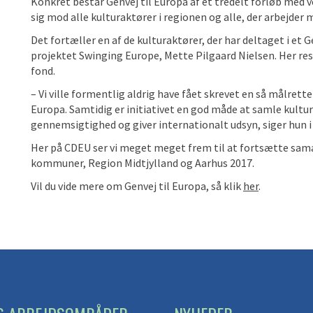
Konkret består Genvej til Europa af et tredelt forløb med 
sig mod alle kulturaktører i regionen og alle, der arbejder m
Det fortæller en af de kulturaktører, der har deltaget i et G
projektet Swinging Europe, Mette Pilgaard Nielsen. Her res
fond.
– Vi ville formentlig aldrig have fået skrevet en så målrett
Europa. Samtidig er initiativet en god måde at samle kultur
gennemsigtighed og giver internationalt udsyn, siger hun i
Her på CDEU ser vi meget meget frem til at fortsætte sama
kommuner, Region Midtjylland og Aarhus 2017.
Vil du vide mere om Genvej til Europa, så klik
her
.