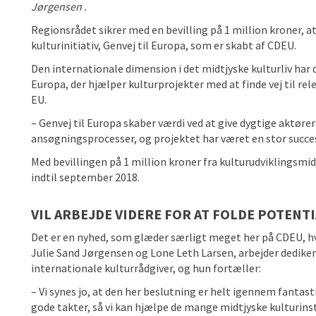
Jørgensen .
Regionsrådet sikrer med en bevilling på 1 million kroner, a
kulturinitiativ, Genvej til Europa, som er skabt af CDEU.
Den internationale dimension i det midtjyske kulturliv har de
Europa, der hjælper kulturprojekter med at finde vej til 
EU.
– Genvej til Europa skaber værdi ved at give dygtige aktøre
ansøgningsprocesser, og projektet har været en stor succe
Med bevillingen på 1 million kroner fra kulturudviklingsmide
indtil september 2018.
VIL ARBEJDE VIDERE FOR AT FOLDE POTENT
Det er en nyhed, som glæder særligt meget her på CDEU, hv
Julie Sand Jørgensen og Lone Leth Larsen, arbejder dedike
internationale kulturrådgiver, og hun fortæller:
– Vi synes jo, at den her beslutning er helt igennem fantast
gode takter, så vi kan hjælpe de mange midtjyske kulturin