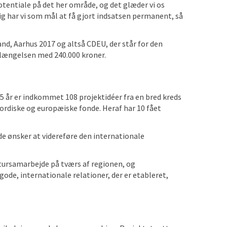
otentiale på det her område, og det glæder vi os
ig har vi som mål at få gjort indsatsen permanent, så
nd, Aarhus 2017 og altså CDEU, der står for den
rlængelsen med 240.000 kroner.
 2,5 år er indkommet 108 projektidéer fra en bred kreds
 nordiske og europæiske fonde. Heraf har 10 fået
e ønsker at videreføre den internationale
ltursamarbejde på tværs af regionen, og
 gode, internationale relationer, der er etableret,