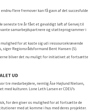
t endnu flere fremover kan få gavn af det succesfulde
 seneste tre år fået et gevaldigt løft af Genvej til
relevante samarbejdspartnere og støtteprogrammer i
r mulighed for at kaste sig ud i ressourcekrævende
s, siger Regionsrådsformand Bent Hansen (S).
rne bliver det nu muligt for initiativet at fortsætte
IALET UD
or tre medarbejdere, nemlig Åse Højlund Nielsen,
ret med kulturen. Lone Leth Larsen er CDEU’s
isk, for den giver os mulighed for at fortsætte de
stitutioner med at komme i hus med deres projekter.