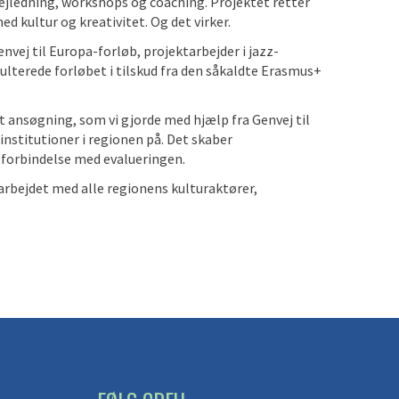
vejledning, workshops og coaching. Projektet retter
ed kultur og kreativitet. Og det virker.
envej til Europa-forløb, projektarbejder i jazz-
ulterede forløbet i tilskud fra den såkaldte Erasmus+
et ansøgning, som vi gjorde med hjælp fra Genvej til
institutioner i regionen på. Det skaber
 forbindelse med evalueringen.
rbejdet med alle regionens kulturaktører,