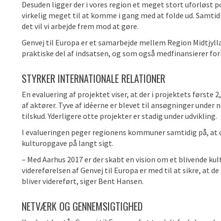
Desuden ligger der i vores region et meget stort uforløst p
virkelig meget til at komme i gang med at folde ud. Samtid
det vil vi arbejde frem mod at gøre.
Genvej til Europa er et samarbejde mellem Region Midtjylla
praktiske del af indsatsen, og som også medfinansierer fo
STYRKER INTERNATIONALE RELATIONER
En evaluering af projektet viser, at der i projektets første
af aktører. Tyve af idéerne er blevet til ansøgninger under
tilskud. Yderligere otte projekter er stadig under udvikling.
I evalueringen peger regionens kommuner samtidig på, at d
kulturopgave på langt sigt.
– Med Aarhus 2017 er der skabt en vision om et blivende ku
videreførelsen af Genvej til Europa er med til at sikre, at de
bliver videreført, siger Bent Hansen.
NETVÆRK OG GENNEMSIGTIGHED