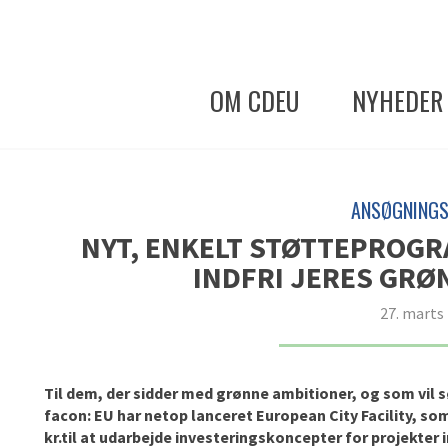
OM CDEU
NYHEDER
ANSØGNING
NYT, ENKELT STØTTEPROGRAM
INDFRI JERES GRØ
27. marts
Til dem, der sidder med grønne ambitioner, og som vil
facon: EU har netop lanceret European City Facility, so
kr.
til at udarbejde investeringskoncepter for projekter 