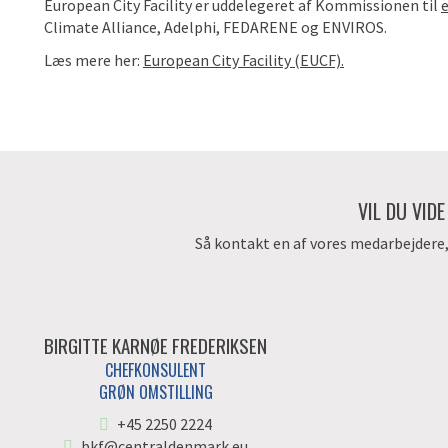
European City Facility er uddelegeret af Kommissionen til
Climate Alliance, Adelphi, FEDARENE og ENVIROS.
Læs mere her:
European City Facility (EUCF).
VIL DU VID
Så kontakt en af vores medarbejdere, d
BIRGITTE KARNØE FREDERIKSEN
CHEFKONSULENT
GRØN OMSTILLING
+45 2250 2224
bkf@centraldenmark.eu