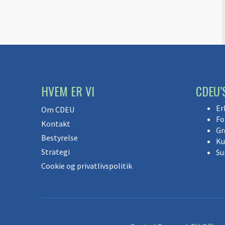
HVEM ER VI
CDEU’
Er
Om CDEU
Fo
Kontakt
Gr
Bestyrelse
Ku
Strategi
Su
Cookie og privatlivspolitik