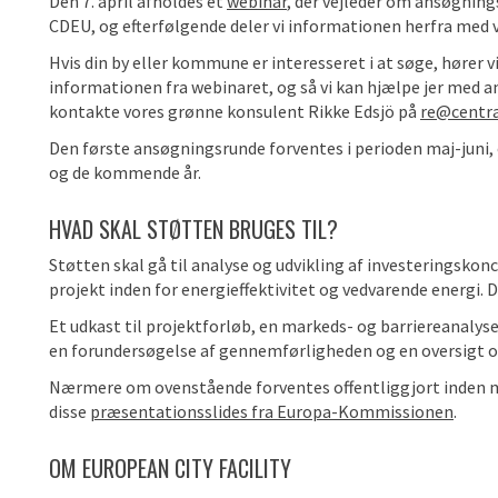
Den 7. april afholdes et
webinar
, der vejleder om ansøgnin
CDEU, og efterfølgende deler vi informationen herfra med 
Hvis din by eller kommune er interesseret i at søge, hører vi 
informationen fra webinaret, og så vi kan hjælpe jer med a
kontakte vores grønne konsulent Rikke Edsjö på
re@centr
Den første ansøgningsrunde forventes i perioden maj-juni, 
og de kommende år.
HVAD SKAL STØTTEN BRUGES TIL?
Støtten skal gå til analyse og udvikling af investeringskonc
projekt inden for energieffektivitet og vedvarende energi. 
Et udkast til projektforløb, en markeds- og barriereanalyse, 
en forundersøgelse af gennemførligheden og en oversigt o
Nærmere om ovenstående forventes offentliggjort inden ma
disse
præsentationsslides fra Europa-Kommissionen
.
OM EUROPEAN CITY FACILITY