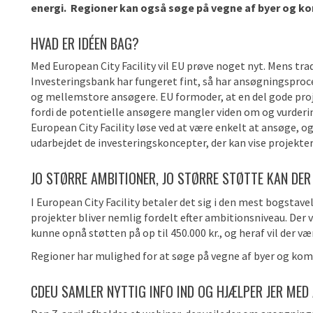
energi. Regioner kan også søge på vegne af byer og k
HVAD ER IDÉEN BAG?
Med European City Facility vil EU prøve noget nyt. Mens tr
Investeringsbank har fungeret fint, så har ansøgningsproc
og mellemstore ansøgere. EU formoder, at en del gode proje
fordi de potentielle ansøgere mangler viden om og vurderin
European City Facility løse ved at være enkelt at ansøge, og 
udarbejdet de investeringskoncepter, der kan vise projekte
JO STØRRE AMBITIONER, JO STØRRE STØTTE KAN DER
I European City Facility betaler det sig i den mest bogstave
projekter bliver nemlig fordelt efter ambitionsniveau. Der 
kunne opnå støtten på op til 450.000 kr., og heraf vil der
Regioner har mulighed for at søge på vegne af byer og k
CDEU SAMLER NYTTIG INFO IND OG HJÆLPER JER MED