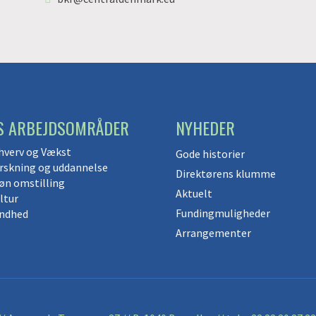
S ARBEJDSOMRÅDER
NYHEDER
hverv og Vækst
Gode historier
rskning og uddannelse
Direktørens klumme
øn omstilling
Aktuelt
ltur
Fundingmuligheder
ndhed
Arrangementer