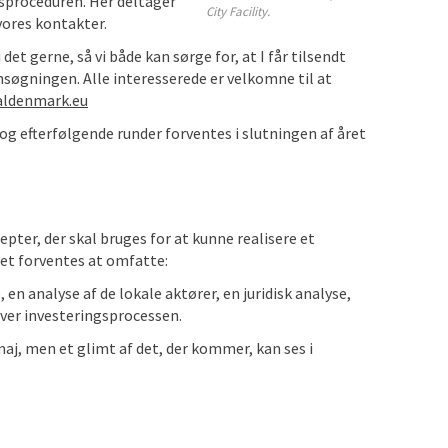
gsproceduren. Her deltager
City Facility.
vores kontakter.
det gerne, så vi både kan sørge for, at I får tilsendt
nsøgningen. Alle interesserede er velkomne til at
aldenmark.eu
og efterfølgende runder forventes i slutningen af året
epter, der skal bruges for at kunne realisere et
Det forventes at omfatte:
en analyse af de lokale aktører, en juridisk analyse,
ver investeringsprocessen.
j, men et glimt af det, der kommer, kan ses i