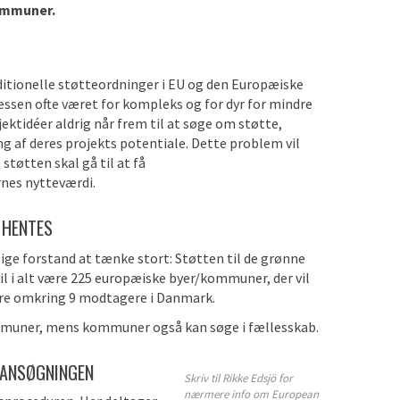
ommuner.
aditionelle støtteordninger i EU og den Europæiske
essen ofte været for kompleks og for dyr for mindre
ktidéer aldrig når frem til at søge om støtte,
g af deres projekts potentiale. Dette problem vil
støtten skal gå til at få
rnes nytteværdi.
 HENTES
lige forstand at tænke stort: Støtten til de grønne
vil i alt være 225 europæiske byer/kommuner, der vil
 være omkring 9 modtagere i Danmark.
ommuner, mens kommuner også kan søge i fællesskab.
 ANSØGNINGEN
Skriv til Rikke Edsjö for
nærmere info om European