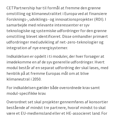
CETPartnership har til formål at fremme den grønne
omstilling og klimaneutralitet i Europa ved at finansiere
Forsknings-, udviklings- og innovationsprojekter (RDI). I
samarbejde med relevante interessenter er syv
teknologiske og systemiske udfordringer for den grønne
omstilling blevet identificeret. Disse omhandler primært
udfordringer med udvikling af net-zero-teknologier og
integration af nye energisystemer.
Indkaldelsen er opdelt i ti moduler, der hver forsøger at
imødekomme en af de syv generelle udfordringer. Hvert
modul består af en separat udfordring der skal løses, med
henblik på at fremme Europas mål om at blive
klimaneutral i 2050.
For indkaldelsen gælder både overordnede krav samt
modul-specifikke krav.
Overordnet set skal projekter gennemføres af konsortier
bestående af mindst tre partnere, hvoraf mindst to skal
være et EU-medlemsland eller et HE-associeret land. For