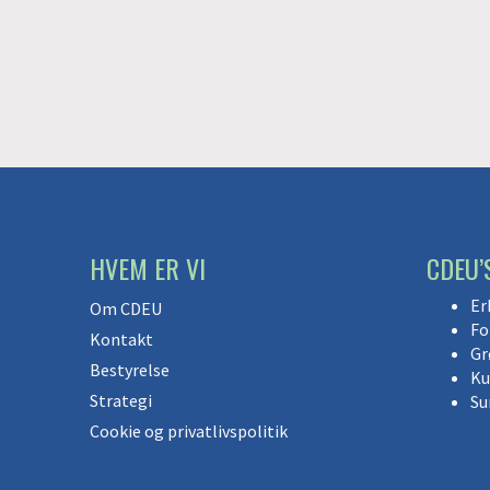
HVEM ER VI
CDEU’
Er
Om CDEU
Fo
Kontakt
Gr
Bestyrelse
Ku
Strategi
Su
Cookie og privatlivspolitik