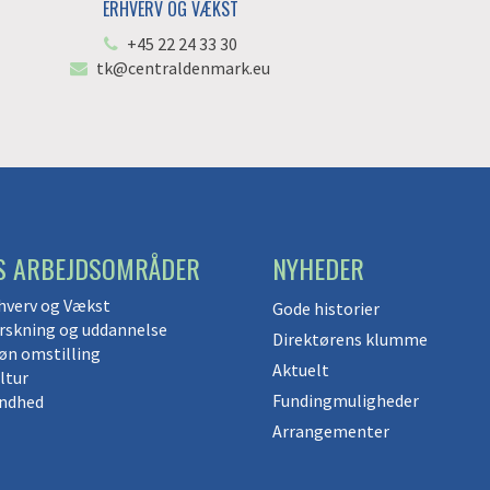
ERHVERV OG VÆKST
+45 22 24 33 30
tk@centraldenmark.eu
S ARBEJDSOMRÅDER
NYHEDER
hverv og Vækst
Gode historier
rskning og uddannelse
Direktørens klumme
øn omstilling
Aktuelt
ltur
Fundingmuligheder
ndhed
Arrangementer