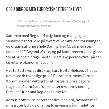
CDEU BIDROG MED EUROPÆISKE PERSPEKTIVER
CDEU’s direktør, Lars Holte Nielsen, holder EU-oplæg på
fasekonferencen i Brande
Sammen med Region Midtjylland og mange gode
samarbejdspartnere på tværs af kommuner, forsyninger
og organisationer i hele Danmark er CDEU med som
partner i CE Beyond Waste, og på konferencen var vi glade
for at kunne bidrage med europæiske perspektiver på den
cirkulære økonomi netop nu.
Her fortalte vores direktør, Lars Holte Nielsen, således
om, hvad der sker lige pt. på EU-scenen, mens Europa-
Kommissionen deltog for at fortælle om sit store
flagskib på området for cirkulær økonomi, nemlig
Circular Cities and Regions Initiative.
Aarhus Kommune berettede desuden om, hvordan man
omsætter EU’s visioner og lovgivning på området for