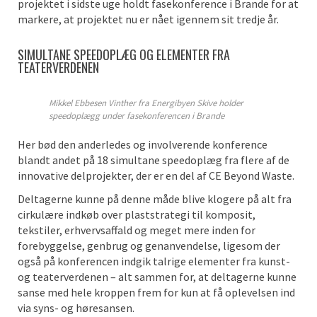
projektet i sidste uge holdt fasekonference i Brande for at
markere, at projektet nu er nået igennem sit tredje år.
SIMULTANE SPEEDOPLÆG OG ELEMENTER FRA
TEATERVERDENEN
Mikkel Ebbesen Vinther fra Energibyen Skive holder
speedoplægg under fasekonferencen i Brande
Her bød den anderledes og involverende konference
blandt andet på 18 simultane speedoplæg fra flere af de
innovative delprojekter, der er en del af CE Beyond Waste.
Deltagerne kunne på denne måde blive klogere på alt fra
cirkulære indkøb over plaststrategi til komposit,
tekstiler, erhvervsaffald og meget mere inden for
forebyggelse, genbrug og genanvendelse, ligesom der
også på konferencen indgik talrige elementer fra kunst-
og teaterverdenen – alt sammen for, at deltagerne kunne
sanse med hele kroppen frem for kun at få oplevelsen ind
via syns- og høresansen.