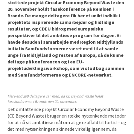
støttede projekt Circular Economy Beyond Waste den
20. november holdt fasekonference på Remisen i
Brande. De mange deltagere fik her et unikt indblik i
projektets inspirerende samarbejder og hidtidige
resultater, og CDEU bidrog med europæiske
perspektiver til det ambitiøse program for dagen. Vi
havde desuden i samarbejde med Region Midtjyllands
initiativ Samfundsformerne været med til at samle
unge fra Midtjylland og resten af Europa, så de kunne
deltage på konferencen og i en EU-
projektudviklingsworkshop, som vi stod bag sammen
med Samfundsformerne og ENCORE-netværket.
Flere end 200 deltagere var med, da CE Beyond Waste holdt
fasekonference i Brande den 20. november.
Det omfattende projekt Circular Economy Beyond Waste
(CE Beyond Waste) bruger en række nytænkende metoder
for at nå sit ambitiøse mål om at gøre affald til fortid – og
det med nytænkningen skinnede virkelig igennem, da