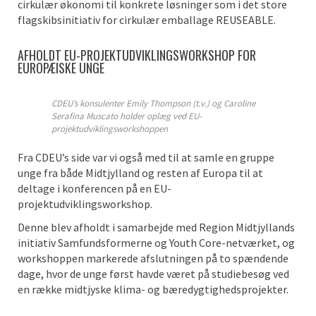
cirkulær økonomi til konkrete løsninger som i det store
flagskibsinitiativ for cirkulær emballage REUSEABLE.
AFHOLDT EU-PROJEKTUDVIKLINGSWORKSHOP FOR
EUROPÆISKE UNGE
CDEU’s konsulenter Emily Thompson (t.v.) og Caroline
Serafina Muscato holder oplæg ved EU-
projektudviklingsworkshoppen
Fra CDEU’s side var vi også med til at samle en gruppe
unge fra både Midtjylland og resten af Europa til at
deltage i konferencen på en EU-
projektudviklingsworkshop.
Denne blev afholdt i samarbejde med Region Midtjyllands
initiativ Samfundsformerne og Youth Core-netværket, og
workshoppen markerede afslutningen på to spændende
dage, hvor de unge først havde været på studiebesøg ved
en række midtjyske klima- og bæredygtighedsprojekter.