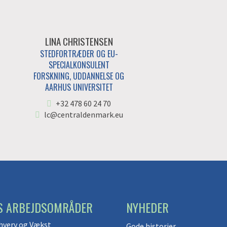
LINA CHRISTENSEN
STEDFORTRÆDER OG EU-
SPECIALKONSULENT
FORSKNING, UDDANNELSE OG
AARHUS UNIVERSITET
+32 478 60 24 70
lc@centraldenmark.eu
S ARBEJDSOMRÅDER
NYHEDER
hverv og Vækst
Gode historier