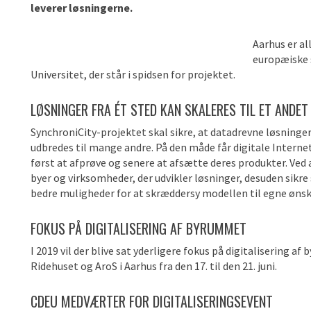
leverer løsningerne.
Aarhus er al
europæiske s
Universitet, der står i spidsen for projektet.
LØSNINGER FRA ÉT STED KAN SKALERES TIL ET ANDET
SynchroniCity-projektet skal sikre, at datadrevne løsninger
udbredes til mange andre. På den måde får digitale Intern
først at afprøve og senere at afsætte deres produkter. Ved 
byer og virksomheder, der udvikler løsninger, desuden sikre
bedre muligheder for at skræddersy modellen til egne øns
FOKUS PÅ DIGITALISERING AF BYRUMMET
I 2019 vil der blive sat yderligere fokus på digitalisering 
Ridehuset og AroS i Aarhus fra den 17. til den 21. juni.
CDEU MEDVÆRTER FOR DIGITALISERINGSEVENT