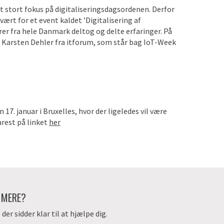
t stort fokus på digitaliseringsdagsordenen. Derfor
rt for et event kaldet ’Digitalisering af
er fra hele Danmark deltog og delte erfaringer. På
 Karsten Dehler fra itforum, som står bag IoT-Week
. januar i Bruxelles, hvor der ligeledes vil være
arest på linket
her
E MERE?
er sidder klar til at hjælpe dig.