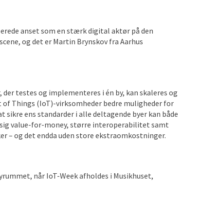
lerede anset som en stærk digital aktør på den
cene, og det er Martin Brynskov fra Aarhus
, der testes og implementeres i én by, kan skaleres og
et of Things (IoT)-virksomheder bedre muligheder for
at sikre ens standarder i alle deltagende byer kan både
 sig value-for-money, større interoperabilitet samt
ker – og det endda uden store ekstraomkostninger.
af byrummet, når IoT-Week afholdes i Musikhuset,