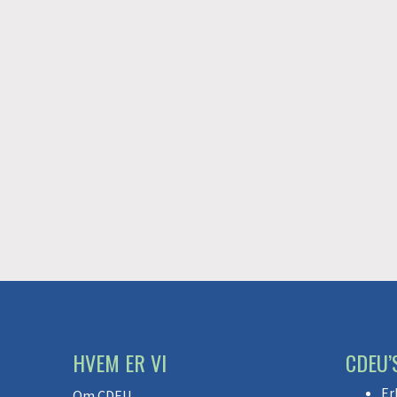
HVEM ER VI
CDEU’
Er
Om CDEU