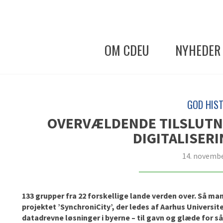
OM CDEU
NYHEDER
GOD HIST
OVERVÆLDENDE TILSLUTNI
DIGITALISERI
14. novembe
133 grupper fra 22 forskellige lande verden over. Så ma
projektet ’SynchroniCity’, der ledes af Aarhus Universit
datadrevne løsninger i byerne – til gavn og glæde for s