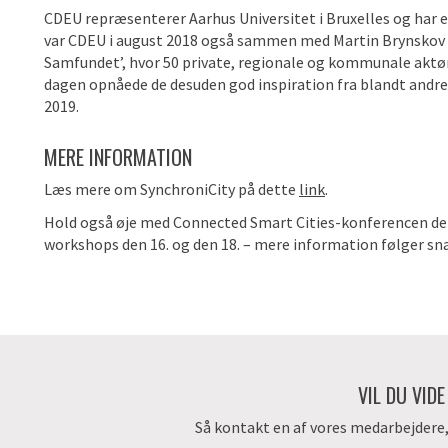
CDEU repræsenterer Aarhus Universitet i Bruxelles og har e
var CDEU i august 2018 også sammen med Martin Brynskov væ
Samfundet’, hvor 50 private, regionale og kommunale aktør
dagen opnåede de desuden god inspiration fra blandt andre
2019.
MERE INFORMATION
Læs mere om SynchroniCity på dette
link
.
Hold også øje med Connected Smart Cities-konferencen den 17
workshops den 16. og den 18. – mere information følger sn
VIL DU VID
Så kontakt en af vores medarbejdere, d