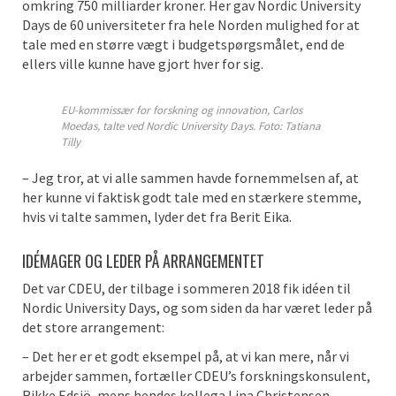
omkring 750 milliarder kroner. Her gav Nordic University
Days de 60 universiteter fra hele Norden mulighed for at
tale med en større vægt i budgetspørgsmålet, end de
ellers ville kunne have gjort hver for sig.
EU-kommissær for forskning og innovation, Carlos
Moedas, talte ved Nordic University Days. Foto: Tatiana
Tilly
– Jeg tror, at vi alle sammen havde fornemmelsen af, at
her kunne vi faktisk godt tale med en stærkere stemme,
hvis vi talte sammen, lyder det fra Berit Eika.
IDÉMAGER OG LEDER PÅ ARRANGEMENTET
Det var CDEU, der tilbage i sommeren 2018 fik idéen til
Nordic University Days, og som siden da har været leder på
det store arrangement:
– Det her er et godt eksempel på, at vi kan mere, når vi
arbejder sammen, fortæller CDEU’s forskningskonsulent,
Rikke Edsjö, mens hendes kollega Lina Christensen