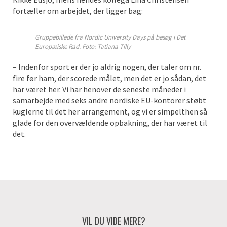
fortæller om arbejdet, der ligger bag:
Gruppebillede fra Nordic University Days på besøg i Det
Europæiske Råd. Foto: Tatiana Tilly
– Indenfor sport er der jo aldrig nogen, der taler om nr.
fire før ham, der scorede målet, men det er jo sådan, det
har været her. Vi har henover de seneste måneder i
samarbejde med seks andre nordiske EU-kontorer støbt
kuglerne til det her arrangement, og vi er simpelthen så
glade for den overvældende opbakning, der har været til
det.
VIL DU VIDE MERE?