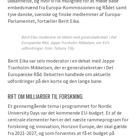
uddannelse, og hvor vi fik mulighed for at møde både
embedsmænd fra Europa-Kommissionen og Rådet samt
tyve danske, svenske og finske medlemmer af Europa-
Parlamentet, fortæller Berit Eika.
Berit Eika modererer en debat med generalsekretær i Det
Europæiske Råd, Jeppe Tranholm-Mikkelsen, om EU’s
udfordringer. Foto: Tatiana Tilly
Berit Eika var selv moderator i en debat med Jeppe
Tranholm-Mikkelsen, der er generalsekretær i Det
Europæiske Råd. Debatten handlede om aktuelle
udfordringer på den korte og den lange bane.
RIFT OM MILLIARDER TIL FORSKNING
Et gennemgående tema i programmet for Nordic
University Days var det kommende EU-budget. Et af de
centrale elementer heri er det næste rammeprogram for
forskning og innovation, Horizon Europe, der skal gælde
fra 2021-2027, og som forventes at få et budget på