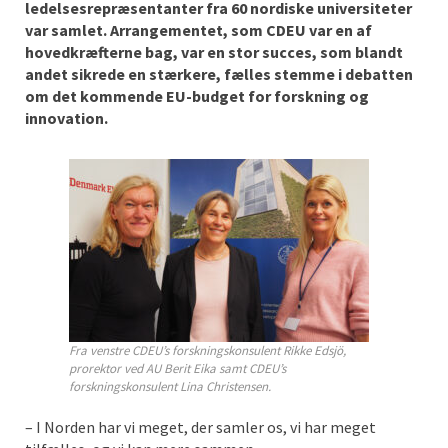
ledelsesrepræsentanter fra 60 nordiske universiteter
var samlet. Arrangementet, som CDEU var en af
hovedkræfterne bag, var en stor succes, som blandt
andet sikrede en stærkere, fælles stemme i debatten
om det kommende EU-budget for forskning og
innovation.
Fra venstre CDEU’s forskningskonsulent Rikke Edsjö,
prorektor ved AU Berit Eika samt CDEU’s
forskningskonsulent Lina Christensen.
– I Norden har vi meget, der samler os, vi har meget