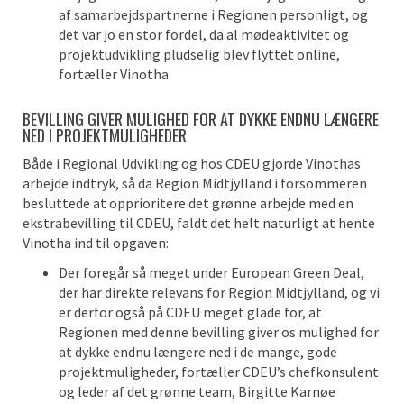
af samarbejdspartnerne i Regionen personligt, og
det var jo en stor fordel, da al mødeaktivitet og
projektudvikling pludselig blev flyttet online,
fortæller Vinotha.
BEVILLING GIVER MULIGHED FOR AT DYKKE ENDNU LÆNGERE
NED I PROJEKTMULIGHEDER
Både i Regional Udvikling og hos CDEU gjorde Vinothas
arbejde indtryk, så da Region Midtjylland i forsommeren
besluttede at opprioritere det grønne arbejde med en
ekstrabevilling til CDEU, faldt det helt naturligt at hente
Vinotha ind til opgaven:
Der foregår så meget under European Green Deal,
der har direkte relevans for Region Midtjylland, og vi
er derfor også på CDEU meget glade for, at
Regionen med denne bevilling giver os mulighed for
at dykke endnu længere ned i de mange, gode
projektmuligheder, fortæller CDEU’s chefkonsulent
og leder af det grønne team, Birgitte Karnøe