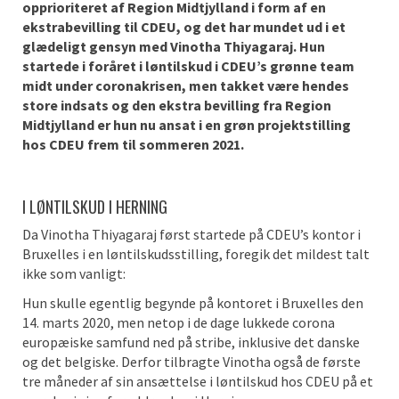
opprioriteret af Region Midtjylland i form af en
ekstrabevilling til CDEU, og det har mundet ud i et
glædeligt gensyn med Vinotha Thiyagaraj. Hun
startede i foråret i løntilskud i CDEU’s grønne team
midt under coronakrisen, men takket være hendes
store indsats og den ekstra bevilling fra Region
Midtjylland er hun nu ansat i en grøn projektstilling
hos CDEU frem til sommeren 2021.
I LØNTILSKUD I HERNING
Da Vinotha Thiyagaraj først startede på CDEU’s kontor i
Bruxelles i en løntilskudsstilling, foregik det mildest talt
ikke som vanligt:
Hun skulle egentlig begynde på kontoret i Bruxelles den
14. marts 2020, men netop i de dage lukkede corona
europæiske samfund ned på stribe, inklusive det danske
og det belgiske. Derfor tilbragte Vinotha også de første
tre måneder af sin ansættelse i løntilskud hos CDEU på et