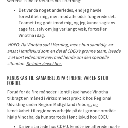
værelse i sine forældres hus i Herning:
Det var da noget anderledes, end jeg havde
forestillet mig, men mod alle odds fungerede det.
Teamet tog godt imod mig, og jeg kunne sagtens
tage fat, selv om jeg var langt væk, fortæller
Vinotha i dag.
VIDEO: Da Vinotha sad i Herning, mens hun samtidig var
ansat i løntilskud som en del af CDEU’s grønne team, lavede
vi et kort videointerview med hende om den specielle
situation.
Se interviewet her.
KENDSKAB TIL SAMARBEJDSPARTNERNE VAR EN STOR
FORDEL
Forud for de fire måneder i løntilskud havde Vinotha
tilbragt en måned i virksomhedspraktik hos Regional
Udvikling under Region Midtjylland i Viborg, og
kendskabet til regionens arbejde på det grønne område
hjalp Vinotha, da hun startede i løntilskud hos CDEU:
Da jeg startede hos CDEU, kendte jeg allerede nogle