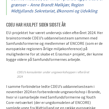
grænser – Anne Brandt Mølkjær, Region
Midtjyllands Sekretariat, Økonomi og Udvikling
CDEU HAR HJULPET SIDEN SIDSTE ÅR
EU-projektet har været undervejs siden efteråret 2024. Her
brainstormede CDEU’s uddannelsesteam sammen med
Samfundsformerne og medlemmer af ENCORE (som er de
europæiske regioners årlige miljøkonference) på
mulighederne for at skabe et Erasmus+ projekt, der kunne
bygge videre på Samfundsformernes arbejde.
CDEU’s konsulenter under ungeworkshoppen i efteråret
2024
I samme forbindelse ledte CDEU’s uddannelsesteam i
november 2024 en forberedende ungeworkshop i Brande,
hvor vi i samarbejde med Samfundsformerne og Youth
Core-netværket (der er ungdomsdelen af ENCORE)
samlede unge fra Midtjylland og en række europæiske