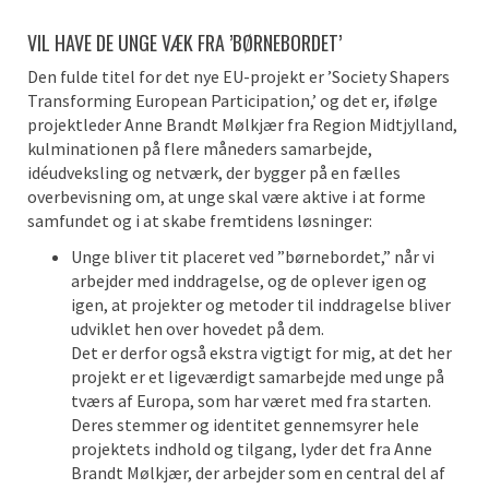
VIL HAVE DE UNGE VÆK FRA ’BØRNEBORDET’
Den fulde titel for det nye EU-projekt er ’Society Shapers
Transforming European Participation,’ og det er, ifølge
projektleder Anne Brandt Mølkjær fra Region Midtjylland,
kulminationen på flere måneders samarbejde,
idéudveksling og netværk, der bygger på en fælles
overbevisning om, at unge skal være aktive i at forme
samfundet og i at skabe fremtidens løsninger:
Unge bliver tit placeret ved ”børnebordet,” når vi
arbejder med inddragelse, og de oplever igen og
igen, at projekter og metoder til inddragelse bliver
udviklet hen over hovedet på dem.
Det er derfor også ekstra vigtigt for mig, at det her
projekt er et ligeværdigt samarbejde med unge på
tværs af Europa, som har været med fra starten.
Deres stemmer og identitet gennemsyrer hele
projektets indhold og tilgang, lyder det fra Anne
Brandt Mølkjær, der arbejder som en central del af