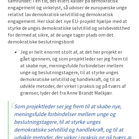
samfundet: I en tid, der ellers kalder på demokratisk
engagement og virkelyst, så udviser de europæiske unge
relativt lav demokratisk selvtillid og demokratisk
engagement. Her skal det nye EU-projekt hjælpe med at
styrke de unges demokratiske selvtillid og selvbevidsthed
for dermed at sikre, at de unge tager plads om det
demokratiske beslutningsbord:
Jeg er helt enormt stolt af, at det her projekt er
gået igennem, og som projektleder ser jeg frem til
at skabe nye, meningsfulde forbindelser mellem
unge og beslutningstagere, til at styrke unges
demokratiske selvtillid og handlekraft, og til at
udvikle metoder, der virker i praksis og på tværs af
grænser, lyder det fra Anne Brandt Mølkjær.
Som projektleder ser jeg frem til at skabe nye,
meningsfulde forbindelser mellem unge og
beslutningstagere, til at styrke unges
demokratiske selvtillid og handlekraft, og til at
udvikle metoder, der virker i praksis og på tværs af