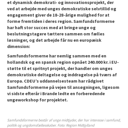
et dynamisk demokrati- og innovationsprojekt, der
ved at arbejde med unges demokratiske selvtillid og
engagement giver de 18-28-årige mulighed for at
forme fremtiden i deres region. Samfundsformerne
har haft stor succes med at bringe unge og
beslutningstagere tættere sammen om fælles
løsninger, og det arbejde får nu en europæisk
dimension:
Samfundsformerne har nemlig sammen med en
hollandsk og en spansk region opnået 240.000 kr. i EU-
støtte til et spritnyt projekt, der handler om unges
demokratiske deltagelse og inddragelse på tværs af
Europa. CDEU’s uddannelsesteam har rådgivet
Samfundsformerne på vejen til ansøgningen, ligesom
vi sidste efterår i Brande ledte en forberedende
ungeworkshop for projektet.
Samfundsformerne består af unge midtjyder, der har interesse i samfund,
politik og ungdomsfællesskaber. Foto: Region Midtjylland