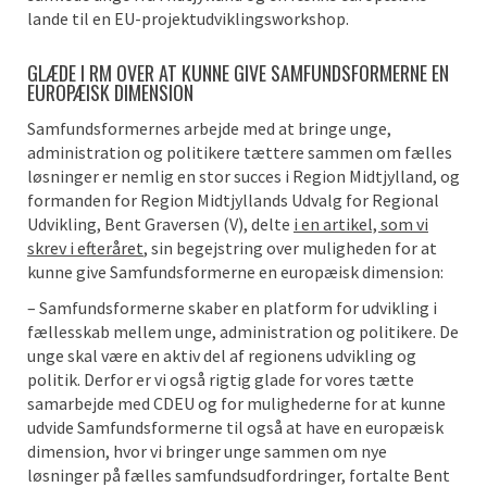
lande til en EU-projektudviklingsworkshop.
GLÆDE I RM OVER AT KUNNE GIVE SAMFUNDSFORMERNE EN
EUROPÆISK DIMENSION
Samfundsformernes arbejde med at bringe unge,
administration og politikere tættere sammen om fælles
løsninger er nemlig en stor succes i Region Midtjylland, og
formanden for Region Midtjyllands Udvalg for Regional
Udvikling, Bent Graversen (V), delte
i en artikel, som vi
skrev
i efteråret
, sin begejstring over muligheden for at
kunne give Samfundsformerne en europæisk dimension:
– Samfundsformerne skaber en platform for udvikling i
fællesskab mellem unge, administration og politikere. De
unge skal være en aktiv del af regionens udvikling og
politik. Derfor er vi også rigtig glade for vores tætte
samarbejde med CDEU og for mulighederne for at kunne
udvide Samfundsformerne til også at have en europæisk
dimension, hvor vi bringer unge sammen om nye
løsninger på fælles samfundsudfordringer, fortalte Bent