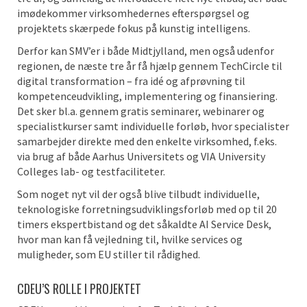
imødekommer virksomhedernes efterspørgsel og
projektets skærpede fokus på kunstig intelligens.
Derfor kan SMV’er i både Midtjylland, men også udenfor
regionen, de næste tre år få hjælp gennem TechCircle til
digital transformation – fra idé og afprøvning til
kompetenceudvikling, implementering og finansiering.
Det sker bl.a. gennem gratis seminarer, webinarer og
specialistkurser samt individuelle forløb, hvor specialister
samarbejder direkte med den enkelte virksomhed, f.eks.
via brug af både Aarhus Universitets og VIA University
Colleges lab- og testfaciliteter.
Som noget nyt vil der også blive tilbudt individuelle,
teknologiske forretningsudviklingsforløb med op til 20
timers ekspertbistand og det såkaldte AI Service Desk,
hvor man kan få vejledning til, hvilke services og
muligheder, som EU stiller til rådighed.
CDEU’S ROLLE I PROJEKTET