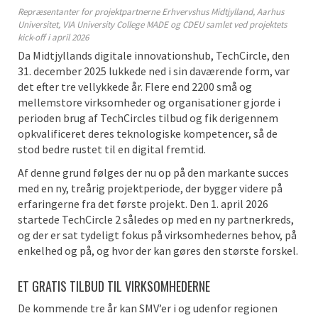
Repræsentanter for projektpartnerne Erhvervshus Midtjylland, Aarhus
Universitet, VIA University College MADE og CDEU samlet ved projektets
kick-off i april 2026
Da Midtjyllands digitale innovationshub, TechCircle, den
31. december 2025 lukkede ned i sin daværende form, var
det efter tre vellykkede år. Flere end 2200 små og
mellemstore virksomheder og organisationer gjorde i
perioden brug af TechCircles tilbud og fik derigennem
opkvalificeret deres teknologiske kompetencer, så de
stod bedre rustet til en digital fremtid.
Af denne grund følges der nu op på den markante succes
med en ny, treårig projektperiode, der bygger videre på
erfaringerne fra det første projekt. Den 1. april 2026
startede TechCircle 2 således op med en ny partnerkreds,
og der er sat tydeligt fokus på virksomhedernes behov, på
enkelhed og på, og hvor der kan gøres den største forskel.
ET GRATIS TILBUD TIL VIRKSOMHEDERNE
De kommende tre år kan SMV’er i og udenfor regionen