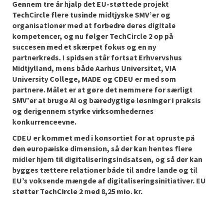
Gennem tre år hjalp det EU-støttede projekt
TechCircle flere tusinde midtjyske SMV’er og
organisationer med at forbedre deres digitale
kompetencer, og nu følger TechCircle 2 op på
succesen med et skærpet fokus og en ny
partnerkreds. I spidsen står fortsat Erhvervshus
Midtjylland, mens både Aarhus Universitet, VIA
University College, MADE og CDEU er med som
partnere. Målet er at gøre det nemmere for særligt
SMV’er at bruge AI og bæredygtige løsninger i praksis
og derigennem styrke virksomhedernes
konkurrenceevne.
CDEU er kommet med i konsortiet for at opruste på
den europæiske dimension, så der kan hentes flere
midler hjem til digitaliseringsindsatsen, og så der kan
bygges tættere relationer både til andre lande og til
EU’s voksende mængde af digitaliseringsinitiativer. EU
støtter TechCircle 2 med 8,25 mio. kr.