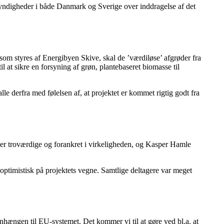
myndigheder i både Danmark og Sverige over inddragelse af det
, som styres af Energibyen Skive, skal de ’værdiløse’ afgrøder fra
l at sikre en forsyning af grøn, plantebaseret biomasse til
le derfra med følelsen af, at projektet er kommet rigtig godt fra
m er troværdige og forankret i virkeligheden, og Kasper Hamle
optimistisk på projektets vegne. Samtlige deltagere var meget
enhængen til EU-systemet. Det kommer vi til at gøre ved bl.a. at