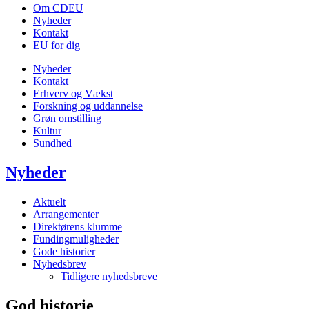
Om CDEU
Nyheder
Kontakt
EU for dig
Nyheder
Kontakt
Erhverv og Vækst
Forskning og uddannelse
Grøn omstilling
Kultur
Sundhed
Nyheder
Aktuelt
Arrangementer
Direktørens klumme
Fundingmuligheder
Gode historier
Nyhedsbrev
Tidligere nyhedsbreve
God historie