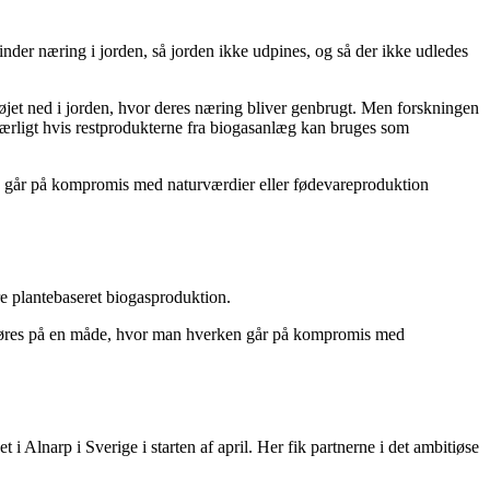
nder næring i jorden, så jorden ikke udpines, og så der ikke udledes
 pløjet ned i jorden, hvor deres næring bliver genbrugt. Men forskningen
, særligt hvis restprodukterne fra biogasanlæg kan bruges som
ken går på kompromis med naturværdier eller fødevareproduktion
re plantebaseret biogasproduktion.
kal gøres på en måde, hvor man hverken går på kompromis med
narp i Sverige i starten af april. Her fik partnerne i det ambitiøse