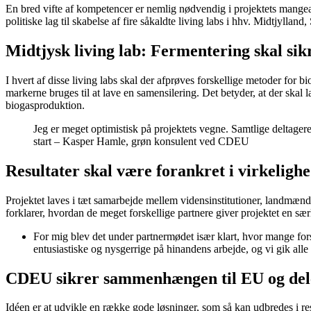
En bred vifte af kompetencer er nemlig nødvendig i projektets mangea
politiske lag til skabelse af fire såkaldte living labs i hhv. Midtjylla
Midtjysk living lab: Fermentering skal sik
I hvert af disse living labs skal der afprøves forskellige metoder for 
markerne bruges til at lave en samensilering. Det betyder, at der skal 
biogasproduktion.
Jeg er meget optimistisk på projektets vegne. Samtlige deltagere
start – Kasper Hamle, grøn konsulent ved CDEU
Resultater skal være forankret i virkeligh
Projektet laves i tæt samarbejde mellem vidensinstitutioner, landmænd
forklarer, hvordan de meget forskellige partnere giver projektet en særl
For mig blev det under partnermødet især klart, hvor mange fors
entusiastiske og nysgerrige på hinandens arbejde, og vi gik alle d
CDEU sikrer sammenhængen til EU og dele
Idéen er at udvikle en række gode løsninger, som så kan udbredes i re