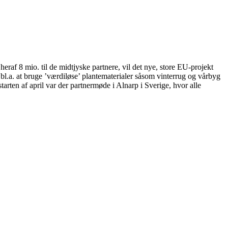
eraf 8 mio. til de midtjyske partnere, vil det nye, store EU-projekt
.a. at bruge ’værdiløse’ plantematerialer såsom vinterrug og vårbyg
arten af april var der partnermøde i Alnarp i Sverige, hvor alle