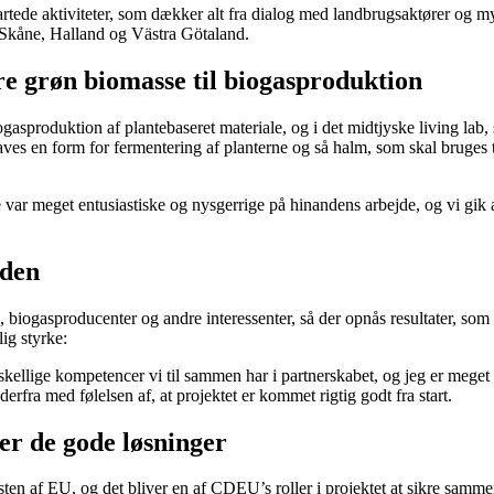
rtede aktiviteter, som dækker alt fra dialog med landbrugsaktører og 
nd, Skåne, Halland og Västra Götaland.
re grøn biomasse til biogasproduktion
biogasproduktion af plantebaseret materiale, og i det midtjyske living lab
laves en form for fermentering af planterne og så halm, som skal bruges ti
 var meget entusiastiske og nysgerrige på hinandens arbejde, og vi gik al
eden
, biogasproducenter og andre interessenter, så der opnås resultater, so
ig styrke:
kellige kompetencer vi til sammen har i partnerskabet, og jeg er meget 
erfra med følelsen af, at projektet er kommet rigtig godt fra start.
r de gode løsninger
sten af EU, og det bliver en af CDEU’s roller i projektet at sikre samm