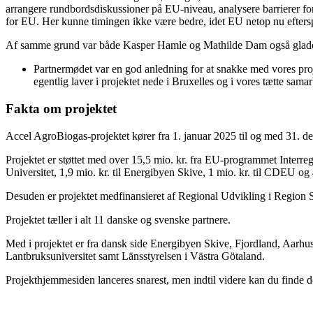
arrangere rundbordsdiskussioner på EU-niveau, analysere barrierer for,
for EU. Her kunne timingen ikke være bedre, idet EU netop nu eftersp
Af samme grund var både Kasper Hamle og Mathilde Dam også glade 
Partnermødet var en god anledning for at snakke med vores proj
egentlig laver i projektet nede i Bruxelles og i vores tætte s
Fakta om projektet
Accel AgroBiogas-projektet kører fra 1. januar 2025 til og med 31. 
Projektet er støttet med over 15,5 mio. kr. fra EU-programmet Interre
Universitet, 1,9 mio. kr. til Energibyen Skive, 1 mio. kr. til CDEU og 
Desuden er projektet medfinansieret af Regional Udvikling i Region
Projektet tæller i alt 11 danske og svenske partnere.
Med i projektet er fra dansk side Energibyen Skive, Fjordland, Aarhu
Lantbruksuniversitet samt Länsstyrelsen i Västra Götaland.
Projekthjemmesiden lanceres snarest, men indtil videre kan du finde d