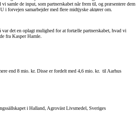
l vi samle de input, som partnerskabet når frem til, og præsentere dem
EU i forvejen samarbejder med flere midtjyske aktører om.
ar det en oplagt mulighed for at fortælle partnerskabet, hvad vi
ende fra Kasper Hamle.
re end 8 mio. kr. Disse er fordelt med 4,6 mio. kr. til Aarhus
ngssällskapet i Halland, Agroväst Livsmedel, Sveriges