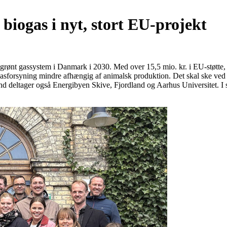
l biogas i nyt, stort EU-projekt
t grønt gassystem i Danmark i 2030. Med over 15,5 mio. kr. i EU-støtte, h
orsyning mindre afhængig af animalsk produktion. Det skal ske ved bl
d deltager også Energibyen Skive, Fjordland og Aarhus Universitet. I st