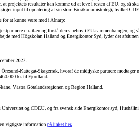
 at projektets resultater kan komme ud at leve i resten af EU, og så ska
ørger input til opdatering af sin store Bioøkonomistrategi, hvilket CD
for at kunne være med i Alnarp:
ektpartnere en-til-en og forstå deres behov i EU-sammenhængen, og så v
amarbejde med Högskolan Halland og Energikontor Syd, lyder det afslutt
december 2027.
g Öresund-Kattegat-Skagerrak, hvoraf de midtjyske partnere modtager me
460.000 kr. til Fjordland.
 Skåne, Västra Götalandsregionen og Region Halland.
s Universitet og CDEU, og fra svensk side Energikontor syd, Hushållni
en vigtigste information
på linket her.