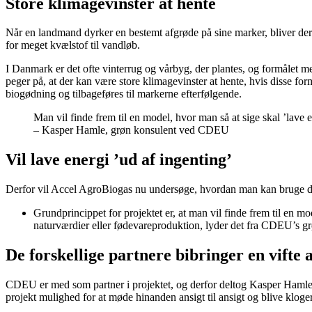
Store klimagevinster at hente
Når en landmand dyrker en bestemt afgrøde på sine marker, bliver der 
for meget kvælstof til vandløb.
I Danmark er det ofte vinterrug og vårbyg, der plantes, og formålet med
peger på, at der kan være store klimagevinster at hente, hvis disse fo
biogødning og tilbageføres til markerne efterfølgende.
Man vil finde frem til en model, hvor man så at sige skal ’lav
– Kasper Hamle, grøn konsulent ved CDEU
Vil lave energi ’ud af ingenting’
Derfor vil Accel AgroBiogas nu undersøge, hvordan man kan bruge de e
Grundprincippet for projektet er, at man vil finde frem til en 
naturværdier eller fødevareproduktion, lyder det fra CDEU’s 
De forskellige partnere bibringer en vifte
CDEU er med som partner i projektet, og derfor deltog Kasper Hamle 
projekt mulighed for at møde hinanden ansigt til ansigt og blive klog