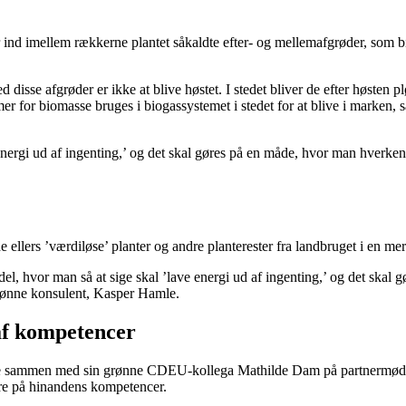
ind imellem rækkerne plantet såkaldte efter- og mellemafgrøder, som bi
 disse afgrøder er ikke at blive høstet. I stedet bliver de efter høsten
rmer for biomasse bruges i biogassystemet i stedet for at blive i marken
e energi ud af ingenting,’ og det skal gøres på en måde, hvor man hver
llers ’værdiløse’ planter og andre planterester fra landbruget i en me
model, hvor man så at sige skal ’lave energi ud af ingenting,’ og det s
grønne konsulent, Kasper Hamle.
 af kompetencer
sammen med sin grønne CDEU-kollega Mathilde Dam på partnermødet i Al
ere på hinandens kompetencer.