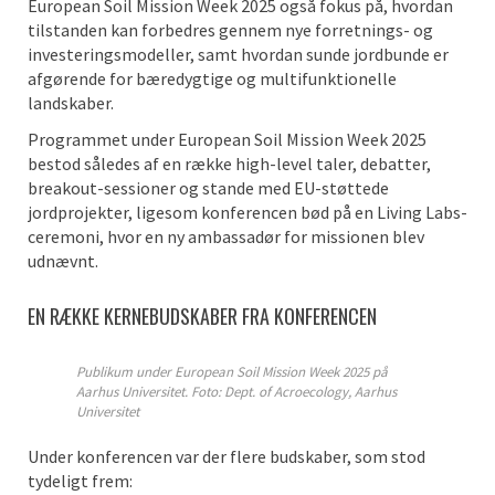
European Soil Mission Week 2025 også fokus på, hvordan
tilstanden kan forbedres gennem nye forretnings- og
investeringsmodeller, samt hvordan sunde jordbunde er
afgørende for bæredygtige og multifunktionelle
landskaber.
Programmet under European Soil Mission Week 2025
bestod således af en række high-level taler, debatter,
breakout-sessioner og stande med EU-støttede
jordprojekter, ligesom konferencen bød på en Living Labs-
ceremoni, hvor en ny ambassadør for missionen blev
udnævnt.
EN RÆKKE KERNEBUDSKABER FRA KONFERENCEN
Publikum under European Soil Mission Week 2025 på
Aarhus Universitet. Foto: Dept. of Acroecology, Aarhus
Universitet
Under konferencen var der flere budskaber, som stod
tydeligt frem: