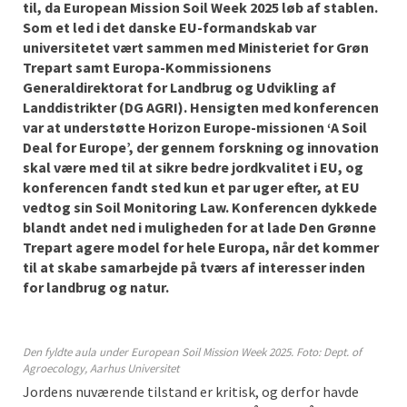
til, da European Mission Soil Week 2025 løb af stablen.
Som et led i det danske EU-formandskab var
universitetet vært sammen med Ministeriet for Grøn
Trepart samt Europa-Kommissionens
Generaldirektorat for Landbrug og Udvikling af
Landdistrikter (DG AGRI). Hensigten med konferencen
var at understøtte Horizon Europe-missionen ‘A Soil
Deal for Europe’, der gennem forskning og innovation
skal være med til at sikre bedre jordkvalitet i EU, og
konferencen fandt sted kun et par uger efter, at EU
vedtog sin Soil Monitoring Law. Konferencen dykkede
blandt andet ned i muligheden for at lade Den Grønne
Trepart agere model for hele Europa, når det kommer
til at skabe samarbejde på tværs af interesser inden
for landbrug og natur.
Den fyldte aula under European Soil Mission Week 2025. Foto: Dept. of
Agroecology, Aarhus Universitet
Jordens nuværende tilstand er kritisk, og derfor havde