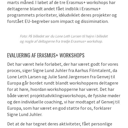
marts måned. I løbet af de tre Erasmus+ workshops har
deltagerne blandt andet fået indblik i Erasmus+
programmets prioriteter, idéudviklet deres projekter og
forstået EU-begreber som impact og dissimination.
Foto: På billedet ser du Lone Leth Larsen til højre i billedet
og nogle af deltagerne fra tredje Erasmus+ workshop.
EVALUERING AF ERASMUS+ WORKSHOPS
Det har været hele forløbet, der har været godt for vores
proces, siger Signe Lund Juhler fra Aarhus Filmtalent, da
Lone Leth Larsen og Julie Sand Jørgensen fra Genvej til
Europa går bordet rundt blandt workshoppens deltagere
for at høre, hvordan workshopperne har været. Det har
både været projektudviklingsworkshops, de fysiske møder
og den individuelle coaching, vi har modtaget af Genvej til
Europa, som har været en god støtte for os, forklarer
Signe Lund Juhler.
Det at de har tegnet deres aktiviteter, fået personlige