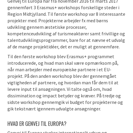
Genvej til Europa har fra november 2016 til marts 2017
gennemført 3 Erasmus+ workshops forskellige steder i
Region Midtjylland. Til første workshop var 8 interessante
projekter med. Projekterne arbejder fx med børns
udvikling gennem æstetiske processer,
kompetenceudvikling af turismeaktører samt frivillige og
talentudviklingsprogrammer, bare for at nævne et udvalg
af de mange projektidéer, det er muligt at gennemføre.
Til den første workshop blev Erasmus+ programmet
introducerede, og hvad man skal være opmærksom på,
når man arbejder med europæiske partnere i et EU-
projekt. På den anden workshop blev der gennemgået
vigtigheden af partnere, og hvordan man får dem til at
levere input til ansøgningen. Vi talte også om, hvad
dissimination og impact betyder og kræver. På tredje og
sidste workshop gennemgik vi budget for projekterne og
gik tekstnært igennem udvalgte ansøgninger.
HVAD ER GENVEJ TIL EUROPA?
Genvej til Europa styrker internationalt udsyn og