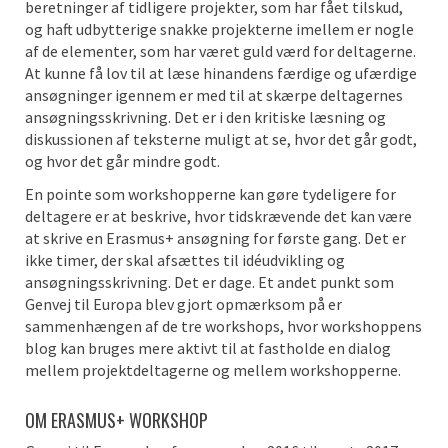
beretninger af tidligere projekter, som har fået tilskud,
og haft udbytterige snakke projekterne imellem er nogle
af de elementer, som har været guld værd for deltagerne.
At kunne få lov til at læse hinandens færdige og ufærdige
ansøgninger igennem er med til at skærpe deltagernes
ansøgningsskrivning. Det er i den kritiske læsning og
diskussionen af teksterne muligt at se, hvor det går godt,
og hvor det går mindre godt.
En pointe som workshopperne kan gøre tydeligere for
deltagere er at beskrive, hvor tidskrævende det kan være
at skrive en Erasmus+ ansøgning for første gang. Det er
ikke timer, der skal afsættes til idéudvikling og
ansøgningsskrivning. Det er dage. Et andet punkt som
Genvej til Europa blev gjort opmærksom på er
sammenhængen af de tre workshops, hvor workshoppens
blog kan bruges mere aktivt til at fastholde en dialog
mellem projektdeltagerne og mellem workshopperne.
OM ERASMUS+ WORKSHOP