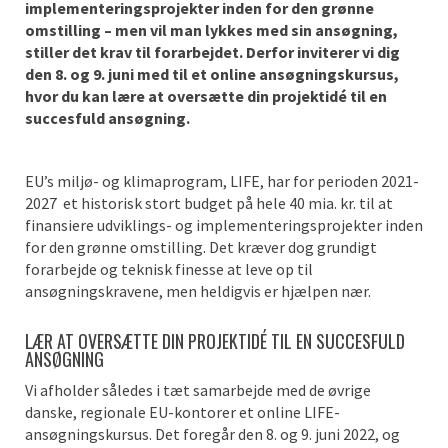
implementeringsprojekter inden for den grønne
omstilling – men vil man lykkes med sin ansøgning,
stiller det krav til forarbejdet. Derfor inviterer vi dig
den 8. og 9. juni med til et online ansøgningskursus,
hvor du kan lære at oversætte din projektidé til en
succesfuld ansøgning.
EU’s miljø- og klimaprogram, LIFE, har for perioden 2021-
2027 et historisk stort budget på hele 40 mia. kr. til at
finansiere udviklings- og implementeringsprojekter inden
for den grønne omstilling. Det kræver dog grundigt
forarbejde og teknisk finesse at leve op til
ansøgningskravene, men heldigvis er hjælpen nær.
LÆR AT OVERSÆTTE DIN PROJEKTIDÉ TIL EN SUCCESFULD
ANSØGNING
Vi afholder således i tæt samarbejde med de øvrige
danske, regionale EU-kontorer et online LIFE-
ansøgningskursus. Det foregår den 8. og 9. juni 2022, og