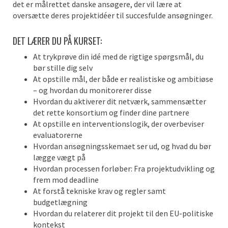
det er målrettet danske ansøgere, der vil lære at
oversætte deres projektidéer til succesfulde ansøgninger.
DET LÆRER DU PÅ KURSET:
At trykprøve din idé med de rigtige spørgsmål, du
bør stille dig selv
At opstille mål, der både er realistiske og ambitiøse
– og hvordan du monitorerer disse
Hvordan du aktiverer dit netværk, sammensætter
det rette konsortium og finder dine partnere
At opstille en interventionslogik, der overbeviser
evaluatorerne
Hvordan ansøgningsskemaet ser ud, og hvad du bør
lægge vægt på
Hvordan processen forløber: Fra projektudvikling og
frem mod deadline
At forstå tekniske krav og regler samt
budgetlægning
Hvordan du relaterer dit projekt til den EU-politiske
kontekst