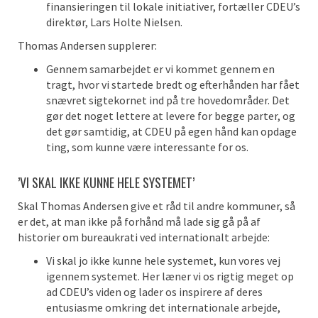
finansieringen til lokale initiativer, fortæller CDEU’s
direktør, Lars Holte Nielsen.
Thomas Andersen supplerer:
Gennem samarbejdet er vi kommet gennem en
tragt, hvor vi startede bredt og efterhånden har fået
snævret sigtekornet ind på tre hovedområder. Det
gør det noget lettere at levere for begge parter, og
det gør samtidig, at CDEU på egen hånd kan opdage
ting, som kunne være interessante for os.
’VI SKAL IKKE KUNNE HELE SYSTEMET’
Skal Thomas Andersen give et råd til andre kommuner, så
er det, at man ikke på forhånd må lade sig gå på af
historier om bureaukrati ved internationalt arbejde:
Vi skal jo ikke kunne hele systemet, kun vores vej
igennem systemet. Her læner vi os rigtig meget op
ad CDEU’s viden og lader os inspirere af deres
entusiasme omkring det internationale arbejde,