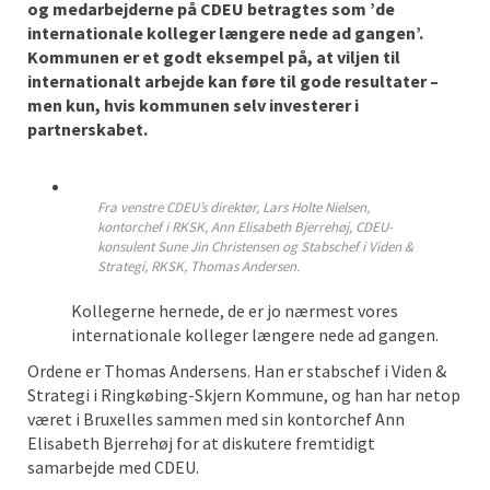
og medarbejderne på CDEU betragtes som ’de
internationale kolleger længere nede ad gangen’.
Kommunen er et godt eksempel på, at viljen til
internationalt arbejde kan føre til gode resultater –
men kun, hvis kommunen selv investerer i
partnerskabet.
Fra venstre CDEU’s direktør, Lars Holte Nielsen,
kontorchef i RKSK, Ann Elisabeth Bjerrehøj, CDEU-
konsulent Sune Jin Christensen og Stabschef i Viden &
Strategi, RKSK, Thomas Andersen.
Kollegerne hernede, de er jo nærmest vores
internationale kolleger længere nede ad gangen.
Ordene er Thomas Andersens. Han er stabschef i Viden &
Strategi i Ringkøbing-Skjern Kommune, og han har netop
været i Bruxelles sammen med sin kontorchef Ann
Elisabeth Bjerrehøj for at diskutere fremtidigt
samarbejde med CDEU.