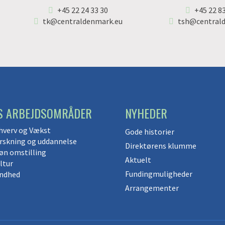
+45 22 24 33 30
+45 22 8
tk@centraldenmark.eu
tsh@central
S ARBEJDSOMRÅDER
NYHEDER
hverv og Vækst
Gode historier
rskning og uddannelse
Direktørens klumme
øn omstilling
Aktuelt
ltur
Fundingmuligheder
ndhed
Arrangementer