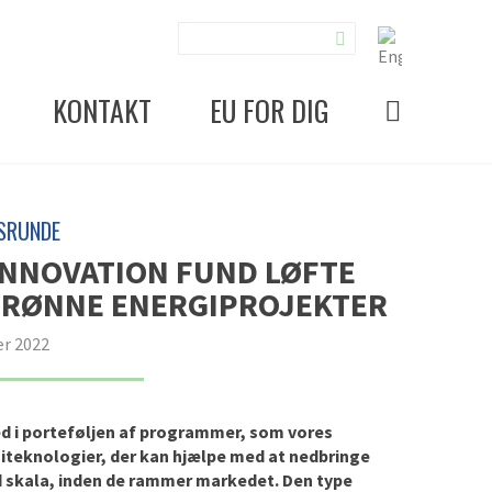
KONTAKT
EU FOR DIG
SRUNDE
INNOVATION FUND LØFTE
 GRØNNE ENERGIPROJEKTER
r 2022
d i porteføljen
af programmer, som vores
iteknologier, der
kan hjælpe med at nedbringe
d skala
, inden de rammer markedet
.
Den type