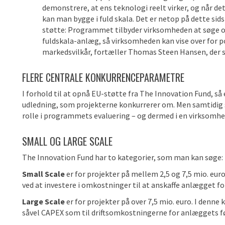
demonstrere, at ens teknologi reelt virker, og når det e
kan man bygge i fuld skala. Det er netop på dette sid
støtte: Programmet tilbyder virksomheden at søge om
fuldskala-anlæg, så virksomheden kan vise over for p
markedsvilkår, fortæller Thomas Steen Hansen, der
FLERE CENTRALE KONKURRENCEPARAMETRE
I forhold til at opnå EU-støtte fra The Innovation Fund, så
udledning, som projekterne konkurrerer om. Men samtidig 
rolle i programmets evaluering – og dermed i en virksomhe
SMALL OG LARGE SCALE
The Innovation Fund har to kategorier, som man kan søge:
Small Scale
er for projekter på mellem 2,5 og 7,5 mio. eu
ved at investere i omkostninger til at anskaffe anlægget f
Large Scale
er for projekter på over 7,5 mio. euro. I denn
såvel CAPEX som til driftsomkostningerne for anlæggets før