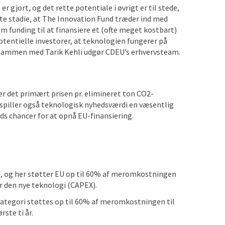
r gjort, og det rette potentiale i øvrigt er til stede,
ste stadie, at The Innovation Fund træder ind med
 funding til at finansiere et (ofte meget kostbart)
otentielle investorer, at teknologien fungerer på
 sammen med Tarik Kehli udgør CDEU’s erhvervsteam.
 er det primært prisen pr. elimineret ton CO2-
spiller også teknologisk nyhedsværdi en væsentlig
ds chancer for at opnå EU-finansiering.
ro, og her støtter EU op til 60% af meromkostningen
or den nye teknologi (CAPEX).
e kategori støttes op til 60% af meromkostningen til
ste ti år.