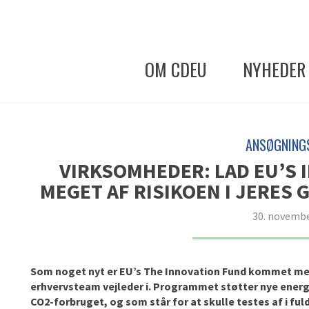
OM CDEU
NYHEDER
ANSØGNING
VIRKSOMHEDER: LAD EU’S 
MEGET AF RISIKOEN I JERES
30. novembe
Som
noget nyt er
EU’s The Innovation
F
und
kommet
me
erhvervsteam
vejleder
i
. Programmet
støtter
nye energ
CO2-forbruget, og som
står for at skulle
testes af
i ful