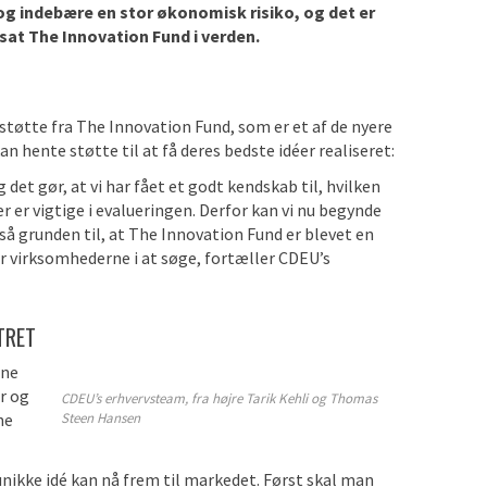
 og indebære
en
stor
økonomisk risi
ko, og det er
 sat The Innovation Fund i verden.
støtte fra The Innovation Fund, som er et af de nyere
hente støtte til at få deres bedste idéer realiseret:
 det gør, at vi har fået et godt kendskab til, hvilken
er er vigtige i evalueringen. Derfor kan vi nu begynde
tså grunden til, at The Innovation Fund er blevet en
er virksomhederne i at søge, fortæller CDEU’s
TRET
rne
er og
CDEU’s erhvervsteam, fra højre Tarik Kehli og Thomas
he
Steen Hansen
 unikke idé kan nå frem til markedet. Først skal man