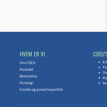
HVEM ER VI
CDEU’
Er
Om CDEU
Fo
Kontakt
Gr
Bestyrelse
Ku
Strategi
Su
Cookie og privatlivspolitik