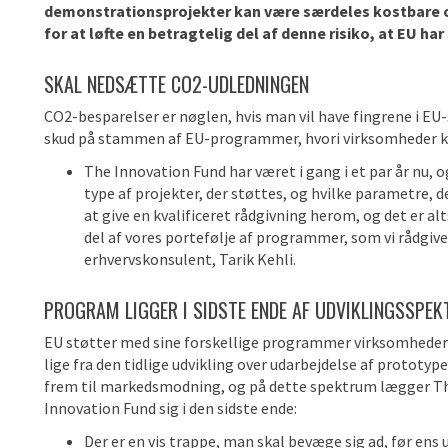
demonstrationsprojekter kan være særdeles kostbare
for at løfte en betragtelig del af denne risiko, at
EU
har
SKAL NEDSÆTTE CO2-UDLEDNINGEN
CO2-besparelser er nøglen, hvis man vil have fingrene i EU-
skud på stammen af EU-programmer, hvori virksomheder kan 
The Innovation Fund har været i gang i et par år nu, og
type af projekter, der støttes, og hvilke parametre, d
at give en kvalificeret rådgivning herom, og det er al
del af vores portefølje af programmer, som vi rådgiv
erhvervskonsulent, Tarik Kehli.
PROGRAM LIGGER I SIDSTE ENDE AF UDVIKLINGSSPEK
EU støtter med sine forskellige programmer virksomhede
lige fra den tidlige udvikling over udarbejdelse af prototyp
frem til markedsmodning, og på dette spektrum lægger T
Innovation Fund sig i den sidste ende:
Der er en vis trappe, man skal bevæge sig ad, før ens