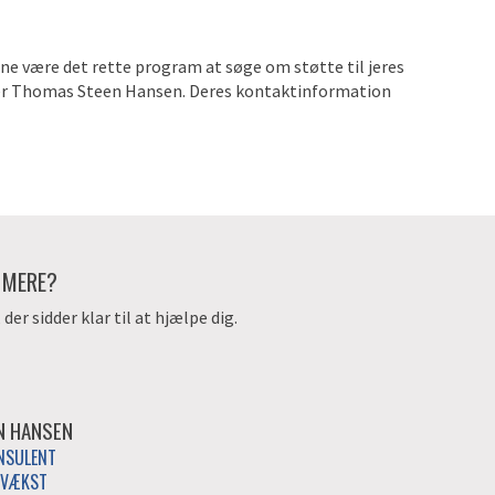
ne være det rette program at søge om støtte til jeres
eller Thomas Steen Hansen. Deres kontaktinformation
E MERE?
er sidder klar til at hjælpe dig.
N HANSEN
NSULENT
 VÆKST