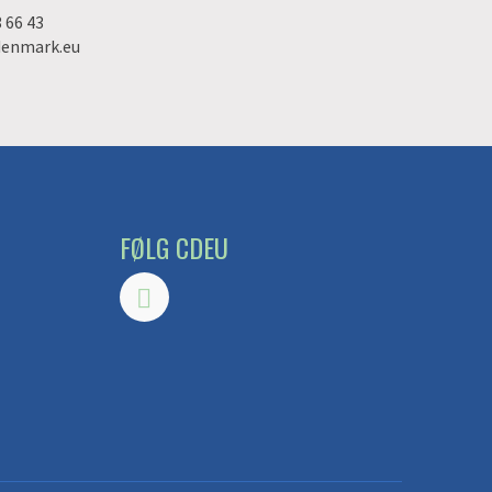
3 66 43
denmark.eu
FØLG CDEU