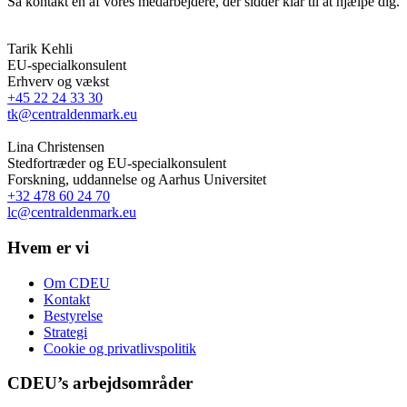
Så kontakt en af vores medarbejdere, der sidder klar til at hjælpe dig.
Tarik Kehli
EU-specialkonsulent
Erhverv og vækst
+45 22 24 33 30
tk@centraldenmark.eu
Lina Christensen
Stedfortræder og EU-specialkonsulent
Forskning, uddannelse og Aarhus Universitet
+32 478 60 24 70
lc@centraldenmark.eu
Hvem er vi
Om CDEU
Kontakt
Bestyrelse
Strategi
Cookie og privatlivspolitik
CDEU’s arbejdsområder