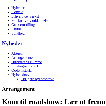
Nyheder
Kontakt
Erhverv og Vækst
Forskning og uddannelse
Grøn omstilling
Kultur
Sundhed
Nyheder
Aktuelt
Arrangementer
Direktørens klumme
Fundingmuligheder
Gode historier
Nyhedsbrev
Tidligere nyhedsbreve
Arrangement
Kom til roadshow: Lær at fremm