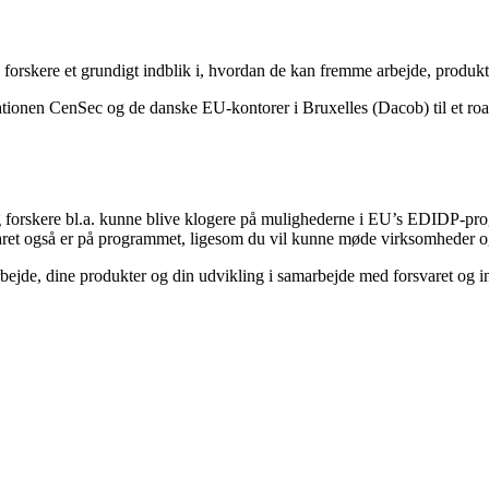
forskere et grundigt indblik i, hvordan de kan fremme arbejde, produkte
tionen CenSec og de danske EU-kontorer i Bruxelles (Dacob) til et roa
g forskere bl.a. kunne blive klogere på mulighederne i EU’s EDIDP-pr
aret også er på programmet, ligesom du vil kunne møde virksomheder og f
rbejde, dine produkter og din udvikling i samarbejde med forsvaret og in