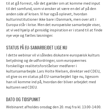
til at gå forrest, når det gælder om at komme med input
til det samfund,
som vi ønsker at være en del af
på den
anden side af krisen. Vi har også oplevet, hvordan
kulturinstitutioner
ikke bare i Danmark, men
over alt i
Europa står i krise.
Men d
et europæiske samarbejde viser,
at vi ved hjælp af gensidig inspiration er i stand til at finde
nye veje og fælles løsninge
r
.
STATUS PÅ EU-SAMARBEJDET LIGE NU
I dette
webinar
vil vi
således
diskutere europæisk kulturs
betydning og de udfordringer, som europæernes
forskellige realitetsforståelser medfører i
kultursamarbejde.
Lars Holte Nielsen, direktør ved CDEU,
vil give os en status på EU-samarbejdet lige nu, ligesom
han vil komme ind på, hvordan der bliver arbejdet med
kulturen ved CDEU.
DATO OG TIDSPUNKT
Webinaret afholdes onsdag den 20. maj fra kl. 13.00-14.00.