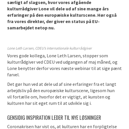
særligt af slagsen
, hvor vores afgående
kulturrådgiver Lone
vil
dele ud af sine mange års
erfaringer
på den europæiske kulturscene.
Hør også
fra vores direktør, der giver en status på EU-
samarbejdet netop nu.
Lone Leth Larsen, CDEU’s internationale kulturrådgiver
Vores gode kollega, Lone Leth Larsen, stopper som
kulturrådgiver ved CDEU ved udgangen af
maj
måned
, og
Lone benytter derfor vores næste webinar til at sige pænt
farvel.
Det gør hun ved at
dele ud af
sine erfaringer fra et langt
arbejdsliv på den europæiske kulturscene
,
ligesom
hun
vil
fortælle
om,
hvorfor
det er vigtigt, at kunsten og
kulturen har sit eget rum til at udvikle sig i.
GENSIDIG INSPIRATION LEDER TIL NYE LØSNINGER
Coronakrisen
har vist os, at kulturen har en forpligtelse