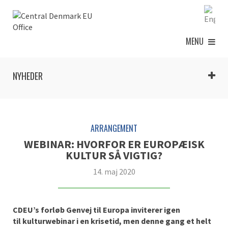
MENU
NYHEDER
ARRANGEMENT
WEBINAR: HVORFOR ER EUROPÆISK
KULTUR SÅ VIGTIG?
14. maj 2020
CDEU’s
forløb
Genvej til Europa inviterer igen
til
kultur
webinar
i en krisetid, men denne gang et helt