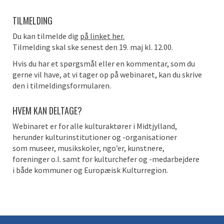
TILMELD
ING
Du kan tilmelde dig
på linket her.
Tilmelding skal ske
senest den 19. maj kl. 12.00
.
Hvis du har et spørgsmål eller en kommentar,
som
du
gerne vil have,
at
vi tager op på
webinaret
, kan du skrive
den i tilmeldingsformularen.
HVEM KAN DELTAGE?
Webinaret
er for
alle kulturaktører i Midtjylland
,
herunder
kulturinstitutioner og -organisationer
som
museer, musikskoler, ngo’er, kunstnere,
foreninger
o.l.
samt
for
kulturchefer og -medarbejdere
i
både
kommuner og Europæisk Kulturregion.