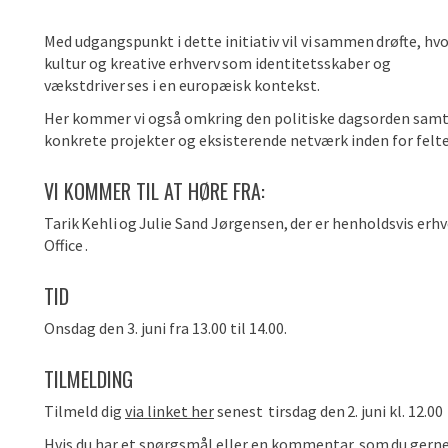
Med udgangspunkt i dette initiativ vil vi sammen drøfte, hv
kultur og kreative erhverv som identitetsskaber og
vækstdriver ses i en europæisk kontekst.
Her kommer vi også omkring den politiske dagsorden sam
konkrete projekter og eksisterende netværk inden for felt
VI KOMMER TIL AT HØRE FRA:
Tarik
Kehli
og Julie Sand Jørgensen, der er henholdsvis er
Office
.
TID
Onsdag den 3. juni fra 13.00 til 14.00.
TILMELDING
Tilmeld dig
via linket her
senest tirsdag den 2. juni kl. 12.00
Hvis du har et spørgsmål eller en kommentar, som du gerne v