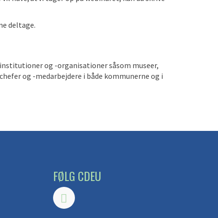
nne deltage.
urinstitutioner og -organisationer såsom museer,
urchefer og -medarbejdere i både kommunerne og i
FØLG CDEU