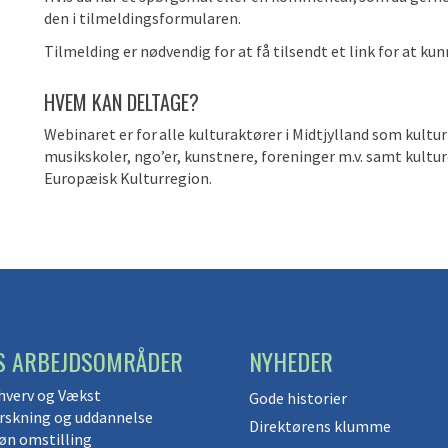
den i tilmeldingsformularen.
Tilmelding er nødvendig for at få tilsendt et link for at ku
HVEM KAN DELTAGE?
Webinaret er for
alle kulturaktører i Midtjylland som kult
musikskoler, ngo’er, kunstnere, foreninger m.v. samt kult
Europæisk Kulturregion.
S ARBEJDSOMRÅDER
NYHEDER
hverv og Vækst
Gode historier
rskning og uddannelse
Direktørens klumme
øn omstilling