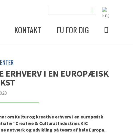
KONTAKT
EU FOR DIG
ENTER
E ERHVERV I EN EUROPÆISK
KST
2020
nar
om
Kultur og kreative erhverv i en europæisk
tiativ ”Creative &
Cultural
Industries KIC
nne netværk og udvikling på tværs af hele Europa.