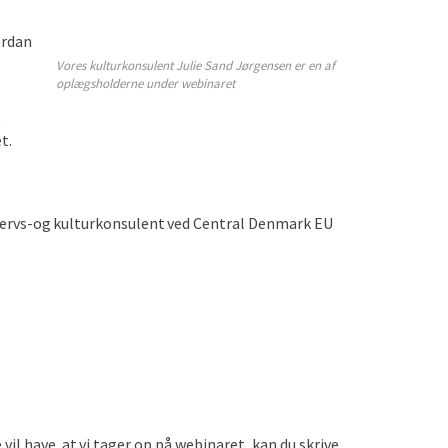
ordan
Vores kulturkonsulent Julie Sand Jørgensen er en af
oplægsholderne under webinaret
t
et.
hvervs-og kulturkonsulent ved Central Denmark EU
il have, at vi tager op på
webinaret
, kan du skrive