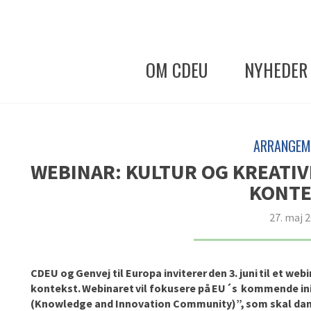
OM CDEU
NYHEDER
ARRANGEM
WEBINAR: KULTUR OG KREATIV
KONTE
27. maj 
CDEU og Genvej til Europa inviterer den 3. juni til et
webi
kontekst.
Webinaret
vil fokusere på EU´s kommende ini
(Knowledge and Innovation
Community
)”, som skal da