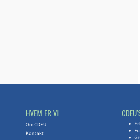
HVEM ER VI
CDEU’
Er
Om CDEU
Fo
Kontakt
Gr