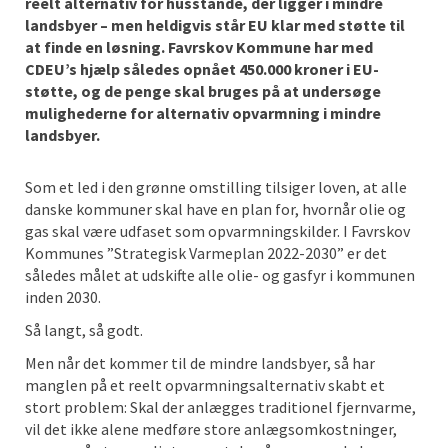
reelt alternativ for husstande, der ligger i mindre
landsbyer – men heldigvis står EU klar med støtte til
at finde en løsning. Favrskov Kommune har med
CDEU’s hjælp således opnået 450.000 kroner i EU-
støtte, og de penge skal bruges på at undersøge
mulighederne for alternativ opvarmning i mindre
landsbyer.
Som et led i den grønne omstilling tilsiger loven, at alle
danske kommuner skal have en plan for, hvornår olie og
gas skal være udfaset som opvarmningskilder. I Favrskov
Kommunes ”Strategisk Varmeplan 2022-2030” er det
således målet at udskifte alle olie- og gasfyr i kommunen
inden 2030.
Så langt, så godt.
Men når det kommer til de mindre landsbyer, så har
manglen på et reelt opvarmningsalternativ skabt et
stort problem: Skal der anlægges traditionel fjernvarme,
vil det ikke alene medføre store anlægsomkostninger,