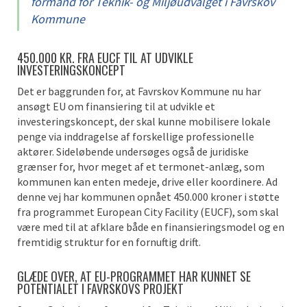
formand for Teknik- og Miljøudvalget i Favrskov
Kommune
450.000 KR. FRA EUCF TIL AT UDVIKLE
INVESTERINGSKONCEPT
Det er baggrunden for, at Favrskov Kommune nu har
ansøgt EU om finansiering til at udvikle et
investeringskoncept, der skal kunne mobilisere lokale
penge via inddragelse af forskellige professionelle
aktører. Sideløbende undersøges også de juridiske
grænser for, hvor meget af et termonet-anlæg, som
kommunen kan enten medeje, drive eller koordinere. Ad
denne vej har kommunen opnået 450.000 kroner i støtte
fra programmet European City Facility (EUCF), som skal
være med til at afklare både en finansieringsmodel og en
fremtidig struktur for en fornuftig drift.
GLÆDE OVER, AT EU-PROGRAMMET HAR KUNNET SE
POTENTIALET I FAVRSKOVS PROJEKT