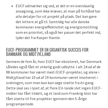
EUCF udmærker sig ved, at det er en overskuelig
ansøgning, som ikke kræver, at man på forhånd har
alle detaljer for sit projekt på plads. Det kan gøre
det lettere at gå til. Samtidig har alle danske
kommuner energieffektivitet og energiomstilling
som en prioritet, så også her passer det perfekt ind,
lyder det fra Kasper Hamle.
EUCF-PROGRAMMET ER EN GIGANTISK SUCCES FOR
DANMARK OG MIDTJYLLAND
Gennem de fem år, hvor EUCF har eksisteret, har Danmark
således også fået et virkelig godt udbytte. I alt 24 ud af de
98 kommuner har været med i EUCF-projekter, og alene i
Midtjylland har 10 ud af 19 kommuner været involveret i
ordningen, som man kun kan søge støtte fra én gang.
Dette skal ses i lyset af, at flere EU-lande slet ingen EUCF-
midler har fået tildelt, og et land som Frankrig blot har
fået støtte til fire projekter igennem den 5-årige
programperiode.