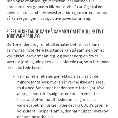
men også et anseeligt varmetab, når varmen skal
transporteres gennem kilometervis af rør. Og skal den
enkelte husstand selv investere i sin egen varmepumpe,
så kan regningen hurtigt blive uoverkommelig.
FLERE HUSSTANDE KAN GÅ SAMMEN OM ET KOLLEKTIVT
JORDVARMEANLÆG
Derfor er der brug for et alternativ. Det finder man i
termonet, hvor flere husstande kan gå sammen om et
kollektivt jordvarmeanlæg, og hvor energien fra de
øverste jordlag udnyttes via uisolerede rør, som forbinder
de tilsluttede huse:
Termonet er et energieffektivt alternativ i de
mindre landsbyer, hvor fjernvarme ikke er en reel
mulighed. Systemet har den store fordel, at såvel
anlægs- som driftsudgifterne for den enkelte
husstand bliver holdt nede samtidig med, at
varmetabet mindskes, lyder det fra CDEU’s grønne
konsulent, Kasper Hamle, der har hjulpet Favrskov i
ansøgningsarbejdet.