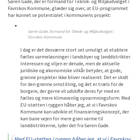
Søren Gade, der er formand for Teknik- og Miljøudvalget i
Favrskov Kommune, glæder sig over, at EU-programmet
har kunnet se potentialet i kommunens projekt:
Søren Gade, formand for Teknik- og Miljøudvalget i
Favrskov Kommune
I dag er det desværre stort set umuligt at etablere
fælles varmeløsninger i landsbyer og landdistrikter.
Interessen og viljen er derude, men de aktuelle
juridiske og økonomiske vilkår betyder, at gode,
grønne projekter ikke bliver realiseret. Det er skidt
for den grønne omstilling, og det er træls for de
borgere, der gerne vil udskifte deres fyr med en
fælles og mere klimavenlig opvarmningsform. Med
EU-støtten i ryggen håber jeg, at vi i Favrskov
Kommune kan udvikle et finansieringskoncept, der
kan bane vejen for mere grøn varme til
landdistrikterne, lyder det fra Søren Gade.
Med EU-støtten i ryggen håber jeg, at vi i Favrskov