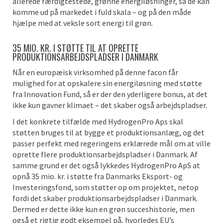
allerede færdigtestede, grønne energiløsninger, så de kan
komme ud på markedet i fuld skala – og på den måde
hjælpe med at veksle sort energi til grøn.
35 MIO. KR. I STØTTE TIL AT OPRETTE
PRODUKTIONSARBEJDSPLADSER I DANMARK
Når en europæisk virksomhed på denne facon får
mulighed for at opskalere sin energiløsning med støtte
fra Innovation Fund, så er der den yderligere bonus, at det
ikke kun gavner klimaet – det skaber også arbejdspladser.
I det konkrete tilfælde med HydrogenPro Aps skal
støtten bruges til at bygge et produktionsanlæg, og det
passer perfekt med regeringens erklærede mål om at ville
oprette flere produktionsarbejdspladser i Danmark. Af
samme grund er det også lykkedes HydrogenPro ApS at
opnå 35 mio. kr. i støtte fra Danmarks Eksport- og
Investeringsfond, som støtter op om projektet, netop
fordi det skaber produktionsarbejdspladser i Danmark.
Dermed er dette ikke kun en grøn succeshistorie, men
også et rigtig godt eksempel på, hvorledes EU’s