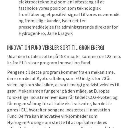
elektrodeteknologi som en løftestang til at
fastholde vores position som teknologisk
frontløber og et positivt signal til vores nuværende
og fremtidige kunder, lyder det i en
pressemeddelelse fra administrerende direktør for
HydrogenPro, Jarle Dragvik.
INNOVATION FUND VEKSLER SORT TIL GRØN ENERGI
Ud af den totale støtte på 158 mio. kr. kommer de 123 mio.
kr. fra EU’s store program Innovation Fund.
Pengene til dette program kommer fra en mekanisme,
der er en del af Kyoto-aftalen, som EU indgik for 20 år
siden, og som skal sikre, at sort energi gradvist veksles til
grøn. Mekanismen fungerer på den måde, at Europas
forskellige industrier hver især får tildelt CO2-kvoter, og
får nogen så brug for at købe ekstra kvoter, kan dette
gøres i EU, hvorefter pengene indsættes i Innovation
Fund. Derfra kan innovative virksomheder som
HydrogenPro søge om støtte til at opskalere deres