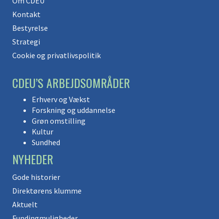
Om CDEU
Kontakt
Bestyrelse
Strategi
Cookie og privatlivspolitik
CDEU’S ARBEJDSOMRÅDER
Erhverv og Vækst
Forskning og uddannelse
Grøn omstilling
Kultur
Sundhed
NYHEDER
Gode historier
Direktørens klumme
Aktuelt
Fundingmuligheder