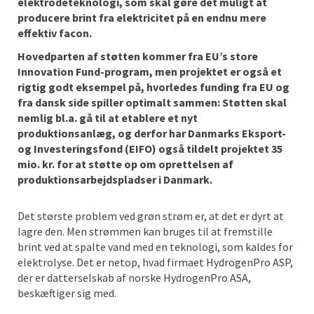
elektrodeteknologi, som skal gøre det muligt at
producere brint fra elektricitet på en endnu mere
effektiv facon.
Hovedparten af støtten kommer fra EU’s store
Innovation Fund-program, men projektet er også et
rigtig godt eksempel på, hvorledes funding fra EU og
fra dansk side spiller optimalt sammen: Støtten skal
nemlig bl.a. gå til at etablere et nyt
produktionsanlæg, og derfor har Danmarks Eksport-
og Investeringsfond (EIFO) også tildelt projektet 35
mio. kr. for at støtte op om oprettelsen af
produktionsarbejdspladser i Danmark.
Det største problem ved grøn strøm er, at det er dyrt at
lagre den. Men strømmen kan bruges til at fremstille
brint ved at spalte vand med en teknologi, som kaldes for
elektrolyse. Det er netop, hvad firmaet HydrogenPro ASP,
der er datterselskab af norske HydrogenPro ASA,
beskæftiger sig med.