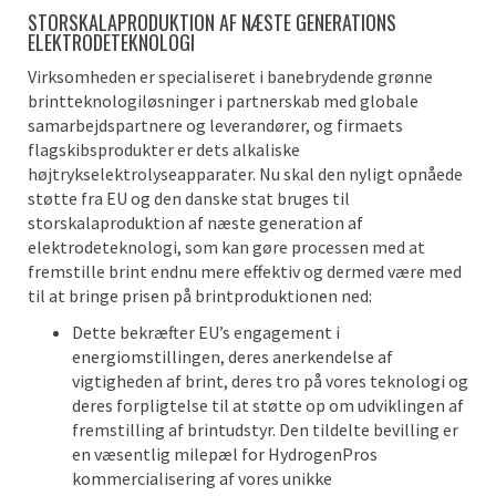
STORSKALAPRODUKTION AF NÆSTE GENERATIONS
ELEKTRODETEKNOLOGI
Virksomheden er specialiseret i banebrydende grønne
brintteknologiløsninger i partnerskab med globale
samarbejdspartnere og leverandører, og firmaets
flagskibsprodukter er dets alkaliske
højtrykselektrolyseapparater. Nu skal den nyligt opnåede
støtte fra EU og den danske stat bruges til
storskalaproduktion af næste generation af
elektrodeteknologi, som kan gøre processen med at
fremstille brint endnu mere effektiv og dermed være med
til at bringe prisen på brintproduktionen ned:
Dette bekræfter EU’s engagement i
energiomstillingen, deres anerkendelse af
vigtigheden af ​​brint, deres tro på vores teknologi og
deres forpligtelse til at støtte op om udviklingen af ​​
fremstilling af brintudstyr. Den tildelte bevilling er
en væsentlig milepæl for HydrogenPros
kommercialisering af vores unikke