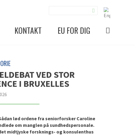
KONTAKT
EU FOR DIG
ORIE
ELDEBAT VED STOR
CE I BRUXELLES
2026
 Sådan lød ordene fra seniorforsker Caroline
 handlede om manglen på sundhedspersonale.
 det midtjyske forsknings- og konsulenthus