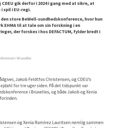
DEU gik derfor i 2024 i gang med at sikre, at
spil i EU-regi.
ed den store BeWell-sundhedskonference, hvor hun
 EHMA til at tale om sin forskning i en
nger, der forskes i hos DEFACTUM, fylder bredt i
ferencen i Bruxelles
giver, Jakob Feldtfos Christensen, og CDEU’s
jdahl for tre uger siden. På det tidspunkt var
edskonference i Bruxelles, og både Jakob og Xenia
 forinden.
Christensen og Xenia Ramirez Lauritsen nemlig sammen