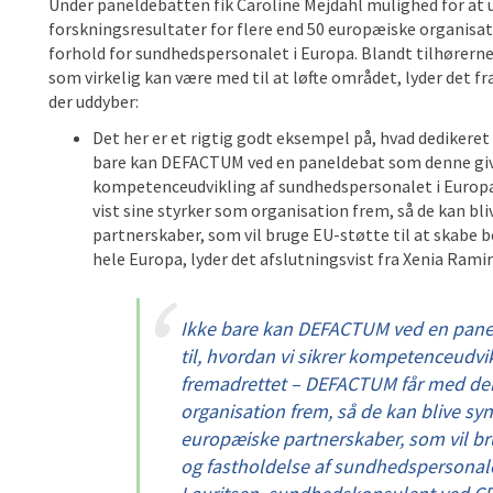
Under paneldebatten fik Caroline Mejdahl mulighed for at
forskningsresultater for flere end 50 europæiske organisati
forhold for sundhedspersonalet i Europa. Blandt tilhørerne 
som virkelig kan være med til at løfte området, lyder det 
der uddyber:
Det her er et rigtig godt eksempel på, hvad dedikeret
bare kan DEFACTUM ved en paneldebat som denne give v
kompetenceudvikling af sundhedspersonalet i Europ
vist sine styrker som organisation frem, så de kan bliv
partnerskaber, som vil bruge EU-støtte til at skabe b
hele Europa, lyder det afslutningsvist fra Xenia Ramir
Ikke bare kan DEFACTUM ved en panel
til, hvordan vi sikrer kompetenceudv
fremadrettet – DEFACTUM får med deb
organisation frem, så de kan blive synl
europæiske partnerskaber, som vil bru
og fastholdelse af sundhedspersonale