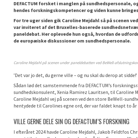
DEFACTUM forsket i manglen på sundhedspersonale, og C
hendes forskningskompetencer og viden kunne bringes i 
For tre uger siden gik Caroline Mejdahl så på scenen v
var inviteret af det Bruxelles-baserede sundhedsnetværk
paneldebat. Her oplevede hun også, hvordan de udfordri
de europæiske diskussioner om sundhedspersonale.
Caroline Mejdahl på scenen under paneldebatten ved BeWell-afslutningskon
’Det var jo det, du gerne ville – og nu skal du derop at sidde!’
Sådan lød det samstemmende fra DEFACTUM’s forskningsråd
sundhedskonsulent, Xenia Ramirez Lauritsen, til Caroline Me
Caroline Mejdahl vej på scenen ved den store BeWell-sundh
hentydede til Carolines egne ord, der var faldet knapt to år
VILLE GERNE DELE SIN OG DEFACTUM’S FORSKNING
I efteråret 2024 havde Caroline Mejdahl, Jakob Feldtfos 