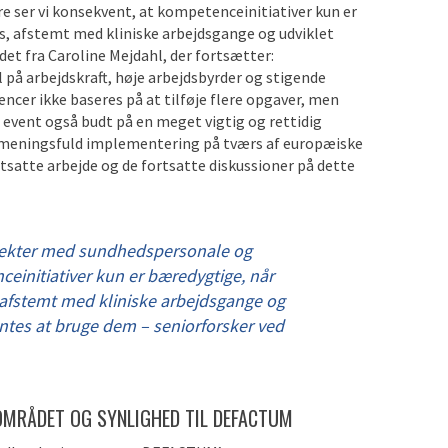
 ser vi konsekvent, at kompetenceinitiativer kun er
is, afstemt med kliniske arbejdsgange og udviklet
et fra Caroline Mejdahl, der fortsætter:
 på arbejdskraft, høje arbejdsbyrder og stigende
er ikke baseres på at tilføje flere opgaver, men
s event også budt på en meget vigtig og rettidig
il meningsfuld implementering på tværs af europæiske
rtsatte arbejde og de fortsatte diskussioner på dette
ojekter med sundhedspersonale og
ceinitiativer kun er bæredygtige, når
s, afstemt med kliniske arbejdsgange og
tes at bruge dem – seniorforsker ved
L OMRÅDET OG SYNLIGHED TIL DEFACTUM