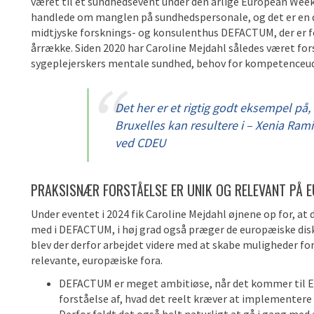
været til et sundhedsevent under den årlige European Week 
handlede om manglen på sundhedspersonale, og det er en 
midtjyske forsknings- og konsulenthus DEFACTUM, der er for
årrække. Siden 2020 har Caroline Mejdahl således været fo
sygeplejerskers mentale sundhed, behov for kompetenceudvik
Det her er et rigtig godt eksempel på
Bruxelles kan resultere i – Xenia Ra
ved CDEU
PRAKSISNÆR FORSTÅELSE ER UNIK OG RELEVANT PÅ E
Under eventet i 2024 fik Caroline Mejdahl øjnene op for, at
med i DEFACTUM, i høj grad også præger de europæiske d
blev der derfor arbejdet videre med at skabe muligheder for,
relevante, europæiske fora.
DEFACTUM er meget ambitiøse, når det kommer til 
forståelse af, hvad det reelt kræver at implementere 