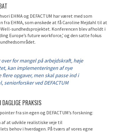
BAT
er, hvori EHMA og DEFACTUM har været med som
n fra EHMA, som ønskede at få Caroline Mejdahl til at
eWell-sundhedsprojektet. Konferencen blev afholdt i
ding Europe’s future workforce,’ og den satte fokus
 sundhedsområdet.
 over for mangel på arbejdskraft, høje
tet, kan implementeringen af nye
 flere opgaver, men skal passe ind i
hl, seniorforsker ved DEFACTUM
N DAGLIGE PRAKSIS
 pointer fra sin egen og DEFACTUM’s forskning:
​​at udvikle realistiske veje til
ets behov i hverdagen. På tværs af vores egne