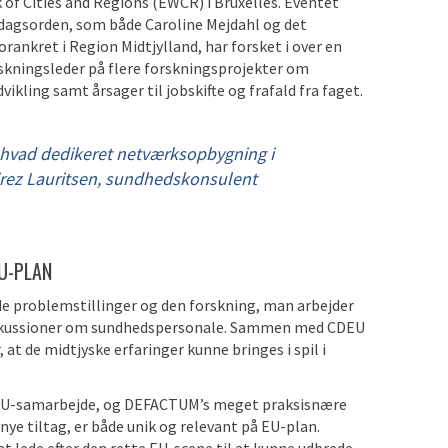
of Cities and Regions (EWCR) i Bruxelles. Eventet
dagsorden, som både Caroline Mejdahl og det
ankret i Region Midtjylland, har forsket i over en
rskningsleder på flere forskningsprojekter om
ling samt årsager til jobskifte og frafald fra faget.
, hvad dedikeret netværksopbygning i
mirez Lauritsen, sundhedskonsulent
U-PLAN
 de problemstillinger og den forskning, man arbejder
iskussioner om sundhedspersonale. Sammen med CDEU
 at de midtjyske erfaringer kunne bringes i spil i
EU-samarbejde, og DEFACTUM’s meget praksisnære
nye tiltag, er både unik og relevant på EU-plan.