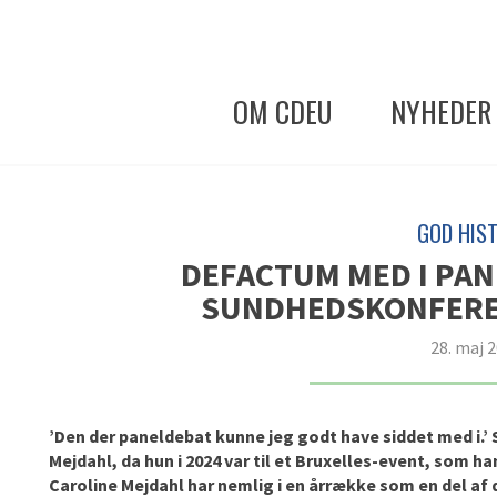
OM CDEU
NYHEDER
GOD HIST
DEFACTUM MED I PAN
SUNDHEDSKONFEREN
28. maj 
’Den der paneldebat kunne jeg godt have siddet med i.’
Mejdahl, da hun i 2024 var til et Bruxelles-event, som
Caroline Mejdahl har nemlig i en årrække som en del af