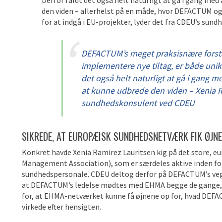
Derfor faldt det også helt naturligt at gå i gang med 
den viden – allerhelst på en måde, hvor DEFACTUM og
for at indgå i EU-projekter, lyder det fra CDEU’s sun
DEFACTUM’s meget praksisnære forståe
implementere nye tiltag, er både unik
det også helt naturligt at gå i gang me
at kunne udbrede den viden – Xenia R
sundhedskonsulent ved CDEU
SIKREDE, AT EUROPÆISK SUNDHEDSNETVÆRK FIK ØJN
Konkret havde Xenia Ramirez Lauritsen kig på det store,
Management Association), som er særdeles aktive inden fo
sundhedspersonale. CDEU deltog derfor på DEFACTUM’s vegn
at DEFACTUM’s ledelse mødtes med EHMA begge de gange, hv
for, at EHMA-netværket kunne få øjnene op for, hvad DEFA
virkede efter hensigten.