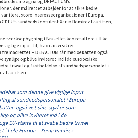
 udbrede sine egne og DEFACTUM’s
oner, der målrettet arbejder for at sikre bedre
var flere, store interesseorganisationer i Europa,
fra CDEU’s sundhedskonsulent Xenia Ramirez Lauritsen,
 netværksopbygning i Bruxelles kan resultere i. Ikke
igtige input til, hvordan vi sikrer
a fremadrettet – DEFACTUM får med debatten også
e synlige og blive inviteret ind i de europæiske
edre trivsel og fastholdelse af sundhedspersonalet i
ez Lauritsen.
debat som denne give vigtige input
ikling af sundhedspersonalet i Europa
atten også vist sine styrker som
ige og blive inviteret ind i de
ge EU-støtte til at skabe bedre trivsel
t i hele Europa – Xenia Ramirez