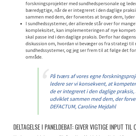
forskningsprojekter med sundhedspersonale og ledere
bæredygtige, når de er integreret i den daglige praks
sammen med dem, der forventes at bruge dem, lyder d
I sundhedssystemer, der allerede står over for mangel
kompleksitet, kan implementeringen af nye kompetenc
skal passe ind i den daglige praksis. Derfor har dagen
diskussion om, hvordan vi bevæger os fra strategi t
sundhedssystemer, og jeg ser frem til at følge det fo
område.
På tværs af vores egne forskningspr
ledere ser vi konsekvent, at kompeten
de er integreret i den daglige praksi
udviklet sammen med dem, der forven
DEFACTUM, Caroline Mejdahl
DELTAGELSE I PANELDEBAT: GIVER VIGTIGE INPUT TI