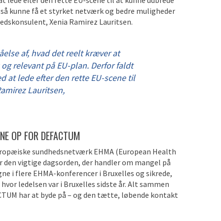
at lede efter den rette EU-scene til at kunne udbrede
så kunne få et styrket netværk og bedre muligheder
dhedskonsulent, Xenia Ramirez Lauritsen.
lse af, hvad det reelt kræver at
 og relevant på EU-plan. Derfor faldt
d at lede efter den rette EU-scene til
amirez Lauritsen,
ENE OP FOR DEFACTUM
 europæiske sundhedsnetværk EHMA (European Health
r den vigtige dagsorden, der handler om mangel på
e i flere EHMA-konferencer i Bruxelles og sikrede,
or ledelsen var i Bruxelles sidste år. Alt sammen
CTUM har at byde på – og den tætte, løbende kontakt