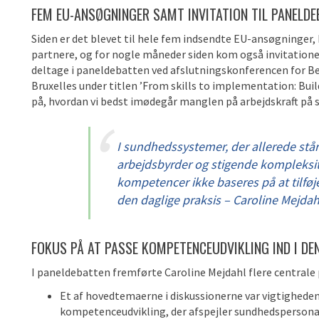
FEM EU-ANSØGNINGER SAMT INVITATION TIL PANELDE
Siden er det blevet til hele fem indsendte EU-ansøgning
partnere, og for nogle måneder siden kom også invitatione
deltage i paneldebatten ved afslutningskonferencen for B
Bruxelles under titlen ’From skills to implementation: Buil
på, hvordan vi bedst imødegår manglen på arbejdskraft på
I sundhedssystemer, der allerede står
arbejdsbyrder og stigende kompleksi
kompetencer ikke baseres på at tilføje
den daglige praksis – Caroline Mejda
FOKUS PÅ AT PASSE KOMPETENCEUDVIKLING IND I DE
I paneldebatten fremførte Caroline Mejdahl flere centrale
Et af hovedtemaerne i diskussionerne var vigtigheden af 
kompetenceudvikling, der afspejler sundhedspersonal