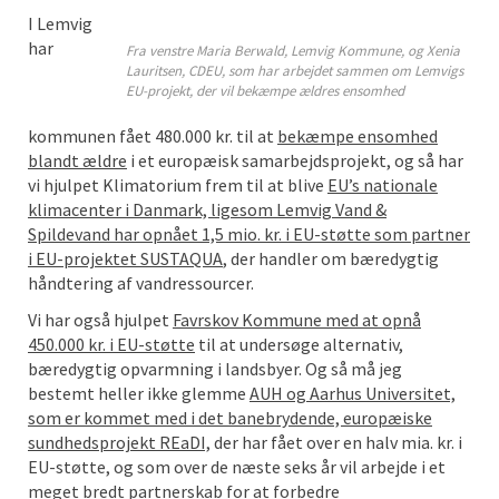
I Lemvig
har
Fra venstre Maria Berwald, Lemvig Kommune, og Xenia
Lauritsen, CDEU, som har arbejdet sammen om Lemvigs
EU-projekt, der vil bekæmpe ældres ensomhed
kommunen fået 480.000 kr. til at
bekæmpe ensomhed
blandt ældre
i et europæisk samarbejdsprojekt, og så har
vi hjulpet Klimatorium frem til at blive
EU’s nationale
klimacenter i Danmark, ligesom Lemvig Vand &
Spildevand har opnået 1,5 mio. kr. i EU-støtte som partner
i EU-projektet SUSTAQUA
, der handler om bæredygtig
håndtering af vandressourcer.
Vi har også hjulpet
Favrskov Kommune med at opnå
450.000 kr. i EU-støtte
til at undersøge alternativ,
bæredygtig opvarmning i landsbyer. Og så må jeg
bestemt heller ikke glemme
AUH og Aarhus Universitet,
som er kommet med i det banebrydende, europæiske
sundhedsprojekt REaDI,
der har fået over en halv mia. kr. i
EU-støtte, og som over de næste seks år vil arbejde i et
meget bredt partnerskab for at forbedre