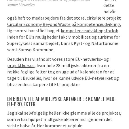
samlet i Bruxelles
dette
halvår
også haft
to medarbejdere fra det store, cirkulære projekt
Circular Economy Beyond Waste på kompetenceudvikling
,
ligesom vi har stået bag et
kompetenceudviklingsforløb
inden for EU’s muligheder i aktiv mobilitet og turisme
for
Supercykelstisamarbejdet, Dansk Kyst- og Naturturisme
samt Samsø Kommune.
Desuden har vi afholdt vores store
EU-netværks- og
projektkursus
, hvor hele 28 midtjyske aktører fra en
række faglige felter tog en uge ud af kalenderen for at
tage til Bruxelles, hvor de kunne udvide EU-netværket og
blive endnu skarpere til EU-projekter.
EN BRED VIFTE AF MIDTJYSKE AKTØRER ER KOMMET MED I
EU-PROJEKTER
Jeg skal selvfølgelig heller ikke glemme alle de projekter,
som vi har hjulpet midtjyske aktører ind i gennem det
sidste halve år. Her kommer et udpluk: