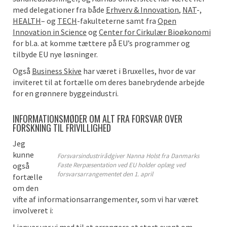
med delegationer fra både
Erhverv & Innovation
,
NAT
-,
HEALTH
– og
TECH
-fakulteterne samt fra
Open
Innovation in Science
og
Center for Cirkulær Bioøkonomi
for bl.a. at komme tættere på EU’s programmer og
tilbyde EU nye løsninger.
Også
Business Skive
har været i Bruxelles, hvor de var
inviteret til at fortælle om deres banebrydende arbejde
for en grønnere byggeindustri.
INFORMATIONSMØDER OM ALT FRA FORSVAR OVER
FORSKNING TIL FRIVILLIGHED
Jeg
kunne
Forsvarsindustrirådgiver Nanna Holst fra Danmarks
også
Faste Rerpæsentation ved EU holder oplæg ved
forsvarsarrangementet den 1. april
fortælle
om den
vifte af informationsarrangementer, som vi har været
involveret i: