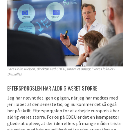
Lars Holte Nielsen, direktør ved CDEU, under et oplæg i vores lokaler i
Bruxelles
EFTERSPØRGSLEN HAR ALDRIG VÆRET STØRRE
Jeg har nævnt det igen og igen, når jeg har mødtes med
jer i løbet af den seneste tid, og nu kommer det så også
her på skrift: Efterspørgslen for at arbejde europæisk har
aldrig været større. For os på CDEU er det en kæmpestor
glæde at opleve, at der i den ellers på mange måder triste
situation med krig og usikkerhed i verden er opstået en