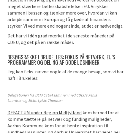
meget stærkere fællesskabsfølelse i EU: Vi rykker
sammen i bussen og tænker mere over, hvordan vi kan
arbejde sammen i Europa og få glæde af hinandens
styrker. Vi ved mere end nogensinde, at det er nødvendigt.
Det har vi i dén grad mærket i de seneste måneder på
CDEU, og det på en række måder.
BESØGSRÆKKE I BRUXELLES: FOKUS PÅ NETVÆRK, EU’S
PROGRAMMER OG DELING AF GODE LØSNINGER
Jeg kan f.eks. nævne nogle af de mange besøg, som vi har
haft i Bruxelles:
Delegationen fra DEFACTUM sammen med CDEU’s Xenia
Lauritsen og Mette Lykke Thomsen
DEFACTUM under Region Midtjylland
kom herned for at
komme tættere på netværk og fundingmuligheder,
Aarhus Kommune
kom for at hente inspiration til
sundhedsløsninger, og Aarhus Universitet har været her