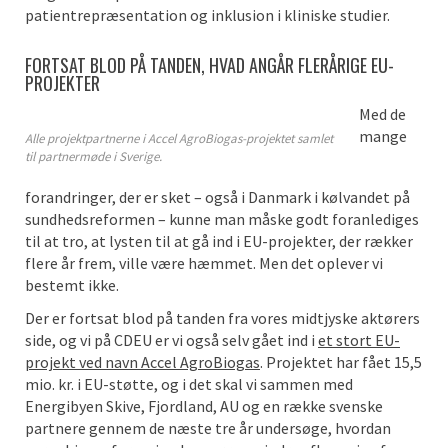
patientrepræsentation og inklusion i kliniske studier.
FORTSAT BLOD PÅ TANDEN, HVAD ANGÅR FLERÅRIGE EU-
PROJEKTER
Med de
mange
Alle projektpartnerne i Accel AgroBiogas-projektet samlet
til partnermøde i Sverige.
forandringer, der er sket – også i Danmark i kølvandet på
sundhedsreformen – kunne man måske godt foranlediges
til at tro, at lysten til at gå ind i EU-projekter, der rækker
flere år frem, ville være hæmmet. Men det oplever vi
bestemt ikke.
Der er fortsat blod på tanden fra vores midtjyske aktørers
side, og vi på CDEU er vi også selv gået ind i
et stort EU-
projekt ved navn Accel AgroBiogas
. Projektet har fået 15,5
mio. kr. i EU-støtte, og i det skal vi sammen med
Energibyen Skive, Fjordland, AU og en række svenske
partnere gennem de næste tre år undersøge, hvordan