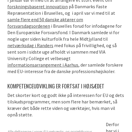
I januar var vi med til at arrangere et stort event om
forskningsbaseret innovation
på Danmarks Faste
Repræsentation i Bruxelles, og i april var vi med til at
samle flere end 50 danske aktører om
forsvarsdagsordenen
i Bruxelles forud for infodagene for
Den Europæiske Forsvarsfond. I Danmark samlede vi for
nogle uger siden kulturfolk fra hele Midtjylland til
netværksdag i Randers
med fokus på frivillighed, og så
sent som i sidste uge afholdt vi sammen med VIA
University College et velbesøgt
informationsarrangement i Aarhus
, der samlede forskere
med EU-interesse fra de danske professionshøjskoler.
KOMPETENCEUDVIKLING ER FORTSAT I HØJSÆDET
Det skorter kort og godt ikke på interessen for EU og dets
tilskudsprogrammer, men som flere har bemærket, så
kræver det både rette viden og værktøjer, hvis man vil
opnå støtte.
Derfor
har vi i
Alle deltagerne i vores EU-netværks- og projektkursus