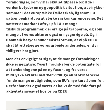
forandringer, som vi har skullet tilpasse os: Ude i
verden betyder en ny geopolitisk situation, at vi rykker
sammen i det europæiske fællesskab, ligesom EU
satser benhårdt på at styrke sin konkurrenceevne. Det
sætter et markant aftryk på EU’s mange
tilskudsprogrammer, der er lige på trapperne, og som
mange af vores aktører også er nysgerrige på. Og i
Danmark betyder sundhedsreformen, at vi på CDEU
skal tilrettelægge vores arbejde anderledes, end vi
tidligere har gjort.
Men det er vigtigt at sige, at de mange forandringer
ikke er negative: Tværtimod skaber de potentiale for
at tænke tingene på en ny facon, og fra vores
midtjyske aktører mærker vi tillige en stor interesse
for de mange muligheder, som EU’s nye kurs åbner for.
Derfor har det også været et halvt år med fuld fart på
aktivitetsniveauet hos os på CDEU.