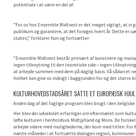
potentiale i at være en del af:
”For os hos Ensemble Midtvest er det meget vigtigt, at vi g
publikum og garantere, at det forøges hvert år. Dette er sæ
staten,” forklarer hun og fortsætter:
”Ensemble Midtvest består primært af kunstnere og manager
ingen tilknytning til den teoretiske side—ingen tilknytning ti
at arbejde sammen med dem på daglig basis. Så sådan et n
hvilket kan give os indsigt i baggrunden for og det større bill
KULTURHOVEDSTADSÅRET SATTE ET EUROPÆISK HJUL
Anden dag af det faglige program blev brugt i den belgiske 
Her blev der udvekslet erfaringer om eftermælet som kult
løfte kulturen i henholdsvis Midtjylland og Mons. De forsk
arbejde videre med mulighederne, der kom med titlen. For 
næste måneder i at fortsætte dialogen region, kommuner o