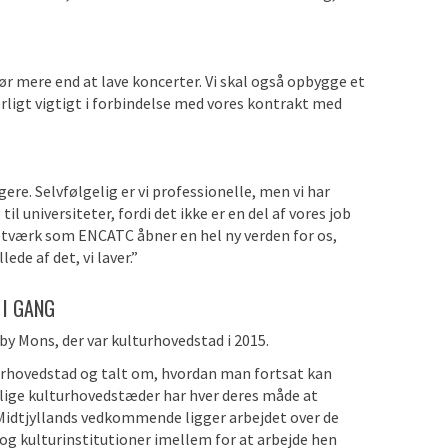
ør mere end at lave koncerter. Vi skal også opbygge et
rligt vigtigt i forbindelse med vores kontrakt med
e. Selvfølgelig er vi professionelle, men vi har
l universiteter, fordi det ikke er en del af vores job
etværk som ENCATC åbner en hel ny verden for os,
ede af det, vi laver.”
 I GANG
by Mons, der var kulturhovedstad i 2015.
urhovedstad og talt om, hvordan man fortsat kan
ellige kulturhovedstæder har hver deres måde at
Midtjyllands vedkommende ligger arbejdet over de
g kulturinstitutioner imellem for at arbejde hen