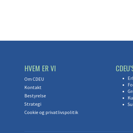
HVEM ER VI
CDEU’
Er
Om CDEU
Fo
Kontakt
Gr
Bestyrelse
Ku
Strategi
Su
Cookie og privatlivspolitik