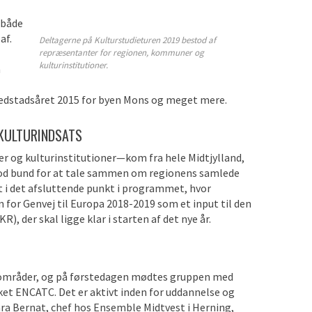
 både
af.
Deltagerne på Kulturstudieturen 2019 bestod af
repræsentanter for regionen, kommuner og
kulturinstitutioner.
n
vedstadsåret 2015 for byen Mons og meget mere.
 KULTURINDSATS
 og kulturinstitutioner—kom fra hele Midtjylland,
 god bund for at tale sammen om regionens samlede
t i det afsluttende punkt i programmet, hvor
 for Genvej til Europa 2018-2019 som et input til den
, der skal ligge klar i starten af det nye år.
 områder, og på førstedagen mødtes gruppen med
et ENCATC. Det er aktivt inden for uddannelse og
lara Bernat, chef hos Ensemble Midtvest i Herning,