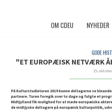
OM CDEU
NYHEDER
GODE HIST
"ET EUROPÆISK NETVÆRK ÅB
15. oktobe
På Kulturstudieturen 2019 kunne deltagerne se hinande
partnere. Turen foregik over to dage og fulgte et progr
Midtjylland fik mulighed for at møde europæiske aktør
de midtjyske deltagere på europæisk kulturpolitik, ud