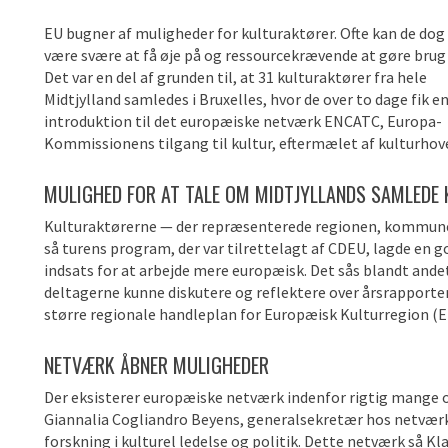
EU bugner af muligheder for kulturaktører. Ofte kan de dog
være svære at få øje på og ressourcekrævende at gøre brug 
Det var en del af grunden til, at 31 kulturaktører fra hele
Midtjylland samledes i Bruxelles, hvor de over to dage fik e
introduktion til det europæiske netværk ENCATC, Europa-
Kommissionens tilgang til kultur, eftermælet af kulturho
MULIGHED FOR AT TALE OM MIDTJYLLANDS SAMLEDE
Kulturaktørerne — der repræsenterede regionen, kommuner
så turens program, der var tilrettelagt af CDEU, lagde en
indsats for at arbejde mere europæisk. Det sås blandt ande
deltagerne kunne diskutere og reflektere over årsrapporten
større regionale handleplan for Europæisk Kulturregion (EKR)
NETVÆRK ÅBNER MULIGHEDER
Der eksisterer europæiske netværk indenfor rigtig mange
Giannalia Cogliandro Beyens, generalsekretær hos netværk
forskning i kulturel ledelse og politik. Dette netværk så K