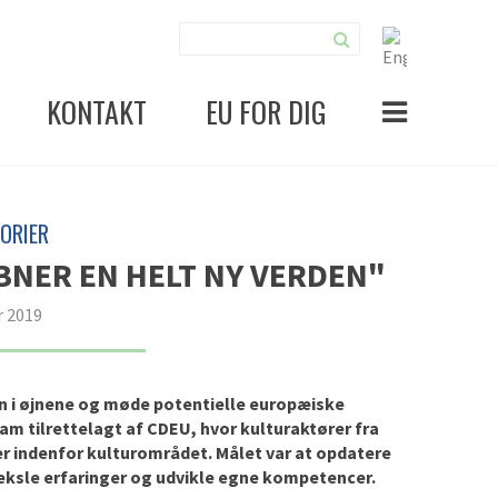
KONTAKT
EU FOR DIG
ORIER
NER EN HELT NY VERDEN"
r 2019
n i øjnene og møde potentielle europæiske
am tilrettelagt af CDEU, hvor kulturaktører fra
er indenfor kulturområdet. Målet var at opdatere
veksle erfaringer og udvikle egne kompetencer.