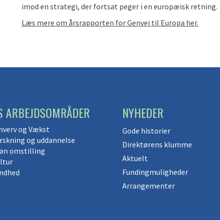
imod en strategi, der fortsat peger i en europæisk retning.
Læs mere om årsrapporten for Genvej til Europa her.
S ARBEJDSOMRÅDER
NYHEDER
hverv og Vækst
Gode historier
rskning og uddannelse
Direktørens klumme
øn omstilling
Aktuelt
ltur
Fundingmuligheder
ndhed
Arrangementer