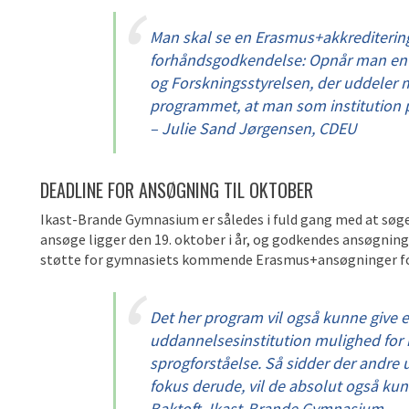
Man skal se en Erasmus+akkrediterin
forhåndsgodkendelse: Opnår man en 
og Forskningsstyrelsen, der uddeler m
programmet, at man som institution pr
– Julie Sand Jørgensen, CDEU
DEADLINE FOR ANSØGNING TIL OKTOBER
Ikast-Brande Gymnasium er således i fuld gang med at søg
ansøge
ligger
den 19.
oktobe
r
i år, og
godkendes
ansøgning
støtte
for
gymnasiets kommende
Erasmus+ansøgninger
f
Det her program vil også kunne give e
uddannelsesinstitution
mulighed for 
sprogforståelse. Så sidder der andre
fokus derude, vil de absolut også kun
Baktoft, Ikast-Brande Gymnasium