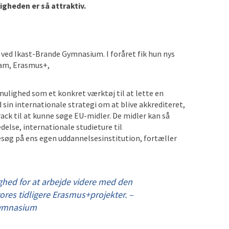
gheden er så attraktiv.
 ved
Ikast-Brande Gymnasium.
I
foråret
fik hun
nys
ram, Erasmus+,
lighed som et konkret værktøj til at lette en
sin internationale strategi om at blive akkrediteret,
k til at kunne søge EU-midler. De midler kan så
edelse, internationale studieture til
besøg på ens egen uddannelsesinstitution, fortæller
ghed for at arbejde videre med den
ores tidligere Erasmus+projekter. –
Gymnasium