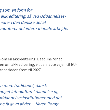
g som en form for
akkreditering, så ved Uddannelses-
idler i den danske del af
ioriterer det internationale arbejde.
e om en akkreditering
. Deadline for at
en om akkreditering
, vil
den
lette vejen til EU-
or
perioden frem til 2027.
n mere traditionel, dansk
noget interkulturel dannelse og
 uddannelsesinstitutioner med det
ne få gavn af det. – Karen Ronge