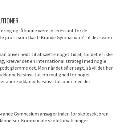
UTIONER
tering også kunne være interessant for de
le profil som Ikast-Brande Gymnasium? Til det svarer
n bliver nødt til at sætte noget tid af, for det er ikke
ng, kræver det en international strategi med nogle
godt glemme det. Men når det så er sagt, så vil det her
 uddannelsesinstitution
mulighed for noget
 der andre uddannelsesinstitutioner med det
.
-Brande Gymnasium ansøger inden for skolesektoren.
dannelser. Kommunale skoleforvaltninger