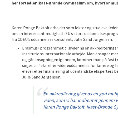
her fortæller Ikast-Brande Gymnasium om, hvorfor muli
Karen
Ronge
Baktoft arbejder som
lektor og studievejleder
om en
interessant
mulighed
i EU’s store uddannelsesprog
fra
CDEU’s
udd
annelses
kons
ulent
,
Julie Sand Jørgensen
:
Erasmus+programmet tilbyder nu en akkrediteringsmu
institutions internationale arbejde. Man ansøger med 
og går ansøgningen igennem, kommer man på fasttrac
søges til f.eks. efter-videreuddannelse for lærere og l
elever eller finansiering af udenlandske eksperters 
Julie Sand Jørgensen.
En akkreditering giver os en god muli
viden, som vi har indhentet gennem v
Karen Ronge Baktoft, Ikast-Brande 