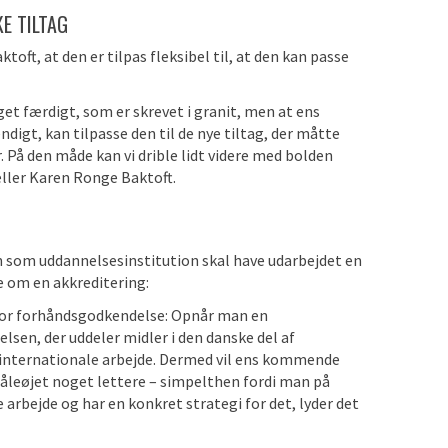
KE TILTAG
oft, at den er tilpas fleksibel til, at den kan passe
get færdigt, som er skrevet i granit, men at ens
ndigt, kan tilpasse den til de nye tiltag, der måtte
r. På den måde kan vi
drible lidt videre med bolden
tæller Karen Ronge Baktoft.
an som uddannelsesinstitution skal have udarbejdet en
e om en akkreditering:
for forhåndsgodkendelse: Opnår man en
lsen, der uddeler midler i den danske del af
 internationale arbejde. Dermed vil ens kommende
øjet noget lettere – simpelthen fordi man på
e arbejde og har en konkret strategi for det, lyder det