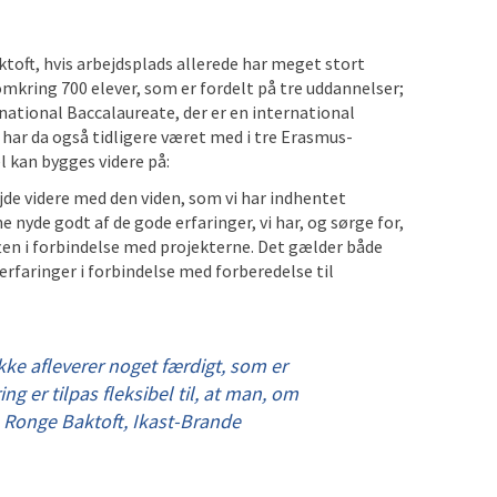
toft, hvis arbejdsplads allerede har meget stort
kring 700 elever, som er fordelt på tre uddannelser;
ational Baccalaureate, der er en international
 har da også tidligere været med i tre Erasmus-
l kan bygges videre på:
jde videre med den viden, som vi har indhentet
 nyde godt af de gode erfaringer, vi har, og sørge for,
luften i forbindelse med projekterne. Det gælder både
erfaringer i forbindelse med forberedelse til
kke afleverer noget færdigt, som er
ng er tilpas fleksibel til, at man, om
n Ronge Baktoft, Ikast-Brande