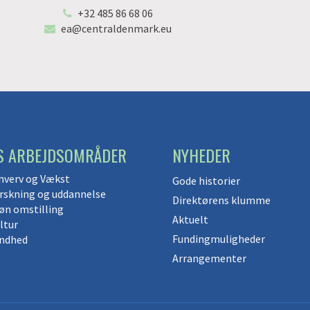
+32 485 86 68 06
ea@centraldenmark.eu
S ARBEJDSOMRÅDER
NYHEDER
hverv og Vækst
Gode historier
rskning og uddannelse
Direktørens klumme
øn omstilling
Aktuelt
ltur
Fundingmuligheder
ndhed
Arrangementer