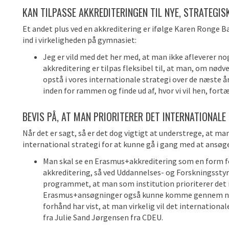
KAN TILPASSE
AKKREDITERINGEN TIL NYE, STRATEGIS
Et andet plus ved en akkreditering er ifølge Karen Ronge Bakt
ind i virkeligheden på gymnasiet:
Jeg er vild med det her med, at man ikke afleverer no
akkreditering er tilpas fleksibel til, at man, om nødve
opstå i vores internationale strategi over de næste å
inden for rammen og finde ud af, hvor vi vil hen, for
BEVIS PÅ, AT MAN PRIORITERER DET INTERNATIONALE
Når det er sagt, så er det dog vigtigt at understrege, at m
international strategi for at kunne gå i gang med at ansøg
Man skal se en Erasmus+akkreditering som en form 
akkreditering, så ved Uddannelses- og Forskningsstyre
programmet, at man som institution prioriterer det
Erasmus+ansøgninger også kunne komme gennem nåle
forhånd har vist, at man virkelig vil det international
fra Julie Sand Jørgensen fra CDEU.