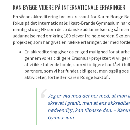
KAN BYGGE VIDERE PÅ INTERNATIONALE ERFARINGER
En sådan akkreditering lød interessant for Karen Ronge Bak
fokus på det internationale: Ikast-Brande
Gymnasium har om
nemlig stx og HF som de to danske uddannelser og så Intern
uddannelse med omkring 180 elever fra hele verden. S
kolen
projekter, som har givet en række erfaringer, der med forde
En akkreditering giver os en god mulighed for at arbe
gennem vores tidligere Erasmus+projekter: Vi vil gerne
at vi ikke taber de bolde, som vi tidligere har fået i 
partnere, som vi har fundet tidligere, men også gode 
aktiviteter, fortæller Karen Ronge Baktoft.
Jeg er vild med det her med, at man i
skrevet i granit, men at ens akkrediteri
nødvendigt, kan tilpasse den. – Kare
Gymnasium