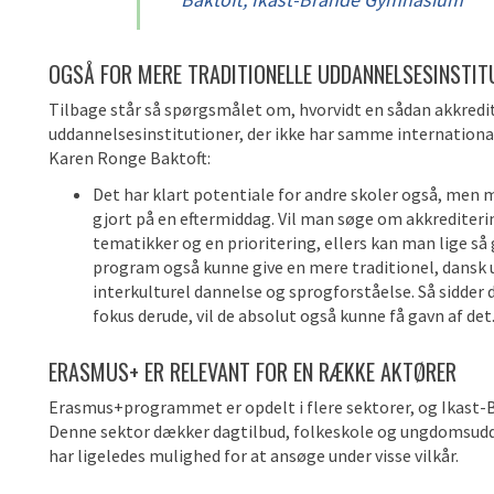
OGSÅ FOR MERE TRADITIONELLE UDDANNELSESINSTIT
Tilbage står så spørgsmålet om, hvorvidt en sådan akkredi
uddannelsesinstitutioner, der ikke har samme internationa
Karen Ronge Baktoft:
Det har klart potentiale for andre skoler også, men ma
gjort på en eftermiddag. Vil man søge om akkrediteri
tematikker og en prioritering, ellers kan man lige så 
program også kunne give en mere traditionel, dansk
interkulturel dannelse og sprogforståelse. Så sidder
fokus derude, vil de absolut også kunne få gavn af det
ERASMUS+ ER R
ELEVANT FOR EN RÆKKE AKTØRER
Erasmus+programmet er opdelt i flere sektorer, og Ikast
Denne sektor dækker dagtilbud, folkeskole og ungdomsud
har ligeledes mulighed for at ansøge under visse vilkår.