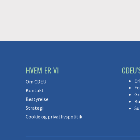
HVEM ER VI
CDEU’
Er
Om CDEU
Fo
Kontakt
Gr
Bestyrelse
Ku
Strategi
Su
Cookie og privatlivspolitik