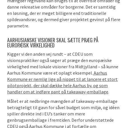
mængder regnvand kan bruges til at overrisle områder og
danne rekreative områder for borgerne. Det er samtidig
en løsning, der er meget billigere end traditionelle
spildevandsrør, og dermed giver projektet gevinst på flere
parametre.
AARHUSIANSKE VISIONER SKAL SÆTTE PRÆG PÅ
EUROPÆISK VIRKELIGHED
Kigger vi den anden vej rundt – at CDEU som
visionspraktiker også søger at præge den europæiske
virkelighed med lokale visioner fra Midtjylland – så kunne
Aarhus Kommune være et oplagt eksempel.
Aarhus
Kommune er nemlig lige på nippet til at lancere et stort
pilotprojekt, der skal dække hele Aarhus by, og som
handler om at indføre pant på takeaway-emballage
.
Målet er at nedbringe mængden af takeaway-emballage
betragteligt til gavn for såvel budget som miljø, og idéen
spiller direkte ind i EU’s tanker om mere
genbrugsemballage i fremtiden. Derfor understøttede
CDEU også Aarhus Kommune i at fortælle om