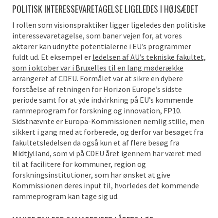
POLITISK INTERESSEVARETAGELSE LIGELEDES I HØJSÆDET
I rollen som visionspraktiker ligger ligeledes den politiske
interessevaretagelse, som baner vejen for, at vores
aktører kan udnytte potentialerne i EU’s programmer
fuldt ud. Et eksempel er
ledelsen af AU’s tekniske fakultet,
som i oktober var i Bruxelles til en lang møderække
arrangeret af CDEU
. Formålet var at sikre en dybere
forståelse af retningen for Horizon Europe’s sidste
periode samt for at yde indvirkning på EU’s kommende
rammeprogram for forskning og innovation, FP10.
Sidstnævnte er Europa-Kommissionen nemlig stille, men
sikkert i gang med at forberede, og derfor var besøget fra
fakultetsledelsen da også kun et af flere besøg fra
Midtjylland, som vi på CDEU året igennem har været med
til at facilitere for kommuner, region og
forskningsinstitutioner, som har ønsket at give
Kommissionen deres input til, hvorledes det kommende
rammeprogram kan tage sig ud.