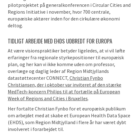
pilotprojektet på generalkonferencen i Circular Cities and
Regions Initiative i november, hvor 700 centrale,
europæiske aktører inden for den cirkulære økonomi
deltog.
TIDLIGT ARBEJDE MED EHDS UDBREDT FOR EUROPA
At være visionspraktiker betyder ligeledes, at vi vil løfte
erfaringer fra regionale styrkepositioner til europæisk
plan, og her kan vi ikke komme uden om professor,
overlæge og daglig leder af Region Midtjyllands
datastøttecenter CONNECT,
Christian Fynbo
Christiansen, der i oktober var inviteret af den stærke
MedTech-koncern Philips til at fortælle på European
Week of Regions and Cities i Bruxelles
.
Her fortalte Christian Fynbo for et europæisk publikum
om arbejdet med at skabe et European Health Data Space
(EHDS), som Region Midtjylland i flere år har været dybt
involveret i forarbejdet til.