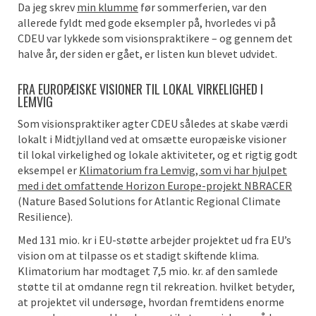
Da jeg skrev
min klumme
før sommerferien, var den
allerede fyldt med gode eksempler på, hvorledes vi på
CDEU var lykkede som visionspraktikere – og gennem det
halve år, der siden er gået, er listen kun blevet udvidet.
FRA EUROPÆISKE VISIONER TIL LOKAL VIRKELIGHED I
LEMVIG
Som visionspraktiker agter CDEU således at skabe værdi
lokalt i Midtjylland ved at omsætte europæiske visioner
til lokal virkelighed og lokale aktiviteter, og et rigtig godt
eksempel er
Klimatorium fra Lemvig
, som vi har hjulpet
med i det omfattende Horizon Europe-projekt NBRACER
(Nature Based Solutions for Atlantic Regional Climate
Resilience).
Med 131 mio. kr i EU-støtte arbejder projektet ud fra EU’s
vision om at tilpasse os et stadigt skiftende klima.
Klimatorium har modtaget 7,5 mio. kr. af den samlede
støtte til at omdanne regn til rekreation. hvilket betyder,
at projektet vil undersøge, hvordan fremtidens enorme