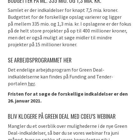
BUDGETTER PÅ ML.
33
5
MIO.
OG
1,3 MIA.
K
R
.
Samlet er der indkaldelser for knapt 7,5 mia. kroner.
Budgettet
for
de forskellige opslag varierer
og ligger
på
mellem
335 mio. og 1,3 mia. kr.
I opslagene er der fokus
på de helt store projekter på op til
400
millioner
kroner
,
men det er også muligt at søge midler til mindre
projekter på
15
millioner
kroner
.
SE ARBEJDSPROGRAMMET HER
Det endelige arbejdsprogram for Green Deal-
indkaldelserne kan findes på Funding and Tender-
portalen
her
.
Fristen for at søge de forskellige indkaldelser er den
26. januar 2021.
BLIV KLOGERE PÅ GREEN DEAL MED
CDEU’S
WEBINAR
Mangler du et overblik over mulighederne i de nye Green
Deal-indkaldelser, så bør du se vores
webinar
fra juni
måned, hvor en række af vores konsulenter gik i