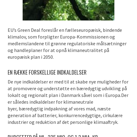
EU’s Green Deal foreslår en fælleseuropæisk, bindende
klimalov, som forpligter Europa-Kommissionen og
medlemslandene til grønne
regulatoriske
målsætninger
og handleplaner for at opnå klimaneutralitet på
europæisk plan i 2050.
EN RÆKKE FORSKELLIGE INDKALDELSER
De nye
indkaldelser
er med til at skabe nye muligheder for
at promovere og
understøtte
en bæredygtig
udvikling
på
lokal
t
og regional
t
plan i Danmark såvel som i Europa.
Der
er således indkaldelser for klimaneutrale
byer,
bæredygtig indpakning af vores mad,
næste
generation af batterier, konkurrencedygtige, cirkulære
industrier og reduktion af det personlige klimaaftryk.