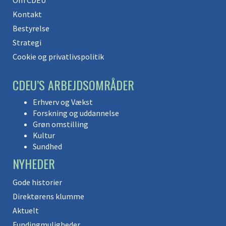
Om CDEU
Kontakt
Bestyrelse
Strategi
Cookie og privatlivspolitik
CDEU’S ARBEJDSOMRÅDER
Erhverv og Vækst
Forskning og uddannelse
Grøn omstilling
Kultur
Sundhed
NYHEDER
Gode historier
Direktørens klumme
Aktuelt
Fundingmuligheder