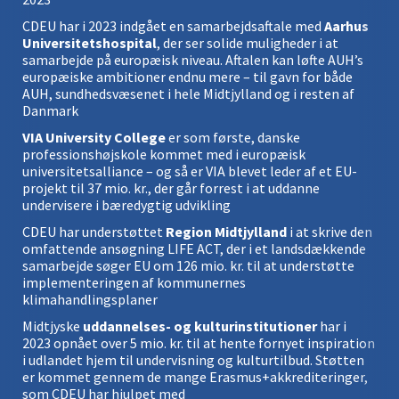
CDEU har i 2023 indgået en samarbejdsaftale med
Aarhus
Universitetshospital
, der ser solide muligheder i at
samarbejde på europæisk niveau. Aftalen kan løfte AUH’s
europæiske ambitioner endnu mere – til gavn for både
AUH, sundhedsvæsenet i hele Midtjylland og i resten af
Danmark
VIA University College
er som første, danske
professionshøjskole kommet med i europæisk
universitetsalliance – og så er VIA blevet leder af et EU-
projekt til 37 mio. kr., der går forrest i at uddanne
undervisere i bæredygtig udvikling
CDEU har understøttet
Region Midtjylland
i at skrive den
omfattende ansøgning LIFE ACT, der i et landsdækkende
samarbejde søger EU om 126 mio. kr. til at understøtte
implementeringen af kommunernes
klimahandlingsplaner
Midtjyske
uddannelses- og kulturinstitutioner
har i
2023 opnået over 5 mio. kr. til at hente fornyet inspiration
i udlandet hjem til undervisning og kulturtilbud. Støtten
er kommet gennem de mange Erasmus+akkrediteringer,
som CDEU har hjulpet med