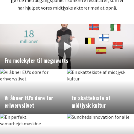
gør de med udgangspunkt i konkrete resultater, som vi
har hjulpet vores midtjyske aktører med at opnå.
Fra molekyler til megawatts
Vi åbner EU's døre for
En skattekiste af
erhvervslivet
midtjysk kultur