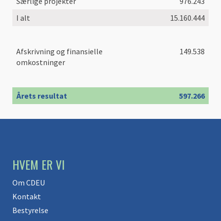
​Særlige projekter
976.243
​I alt
15.160.444
​Afskrivning og finansielle
149.538
omkostninger
Årets resultat
597.266
HVEM ER VI
Om CDEU
Kontakt
Bestyrelse