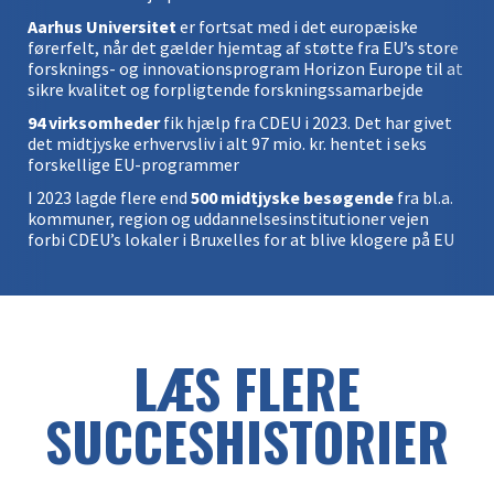
Aarhus Universitet
er fortsat med i det europæiske
førerfelt, når det gælder hjemtag af støtte fra EU’s store
forsknings- og innovationsprogram Horizon Europe til at
sikre kvalitet og forpligtende forskningssamarbejde
94 virksomheder
fik hjælp fra CDEU i 2023. Det har givet
det midtjyske erhvervsliv i alt 97 mio. kr. hentet i seks
forskellige EU-programmer
I 2023 lagde flere end
500 midtjyske besøgende
fra bl.a.
kommuner, region og uddannelsesinstitutioner vejen
forbi CDEU’s lokaler i Bruxelles for at blive klogere på EU
LÆS FLERE
SUCCESHISTORIER