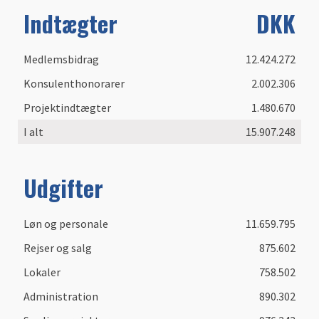
​Indtægter
DKK
Medlemsbidrag
12.424.272
Konsulenthonorarer
2.002.306
Projektindtægter
1.480.670
I alt
15.907.248
Udgifter
​Løn og personale
11.659.795
​Rejser og salg
875.602
Lokaler
758.502
Administration
890.302