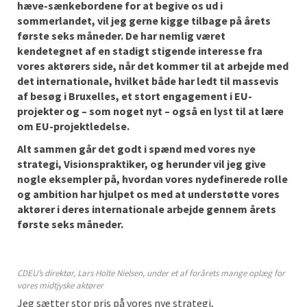
hæve-sænkebordene for at begive os ud i
sommerlandet, vil jeg gerne kigge tilbage på årets
første seks måneder. De har nemlig været
kendetegnet af en stadigt stigende interesse fra
vores aktørers side, når det kommer til at arbejde med
det internationale, hvilket både har ledt til massevis
af besøg i Bruxelles, et stort engagement i EU-
projekter og – som noget nyt – også en lyst til at lære
om EU-projektledelse.
Alt sammen går det godt i spænd med vores nye
strategi, Visionspraktiker, og herunder vil jeg give
nogle eksempler på, hvordan vores nydefinerede rolle
og ambition har hjulpet os med at understøtte vores
aktører i deres internationale arbejde gennem årets
første seks måneder.
CDEU’s direktør, Lars Holte Nielsen, under et af forårets mange oplæg for
vores midtjyske aktører
Jeg sætter stor pris på vores nye strategi,