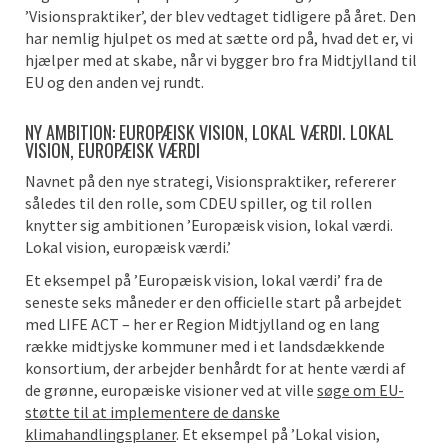
’Visionspraktiker’, der blev vedtaget tidligere på året. Den
har nemlig hjulpet os med at sætte ord på, hvad det er, vi
hjælper med at skabe, når vi bygger bro fra Midtjylland til
EU og den anden vej rundt.
NY AMBITION: EUROPÆISK VISION, LOKAL VÆRDI. LOKAL
VISION, EUROPÆISK VÆRDI
Navnet på den nye strategi, Visionspraktiker, refererer
således til den rolle, som CDEU spiller, og til rollen
knytter sig ambitionen ’Europæisk vision, lokal værdi.
Lokal vision, europæisk værdi.’
Et eksempel på ’Europæisk vision, lokal værdi’ fra de
seneste seks måneder er den officielle start på arbejdet
med LIFE ACT – her er Region Midtjylland og en lang
række midtjyske kommuner med i et landsdækkende
konsortium, der arbejder benhårdt for at hente værdi af
de grønne, europæiske visioner ved at ville
søge om EU-
støtte til at implementere de danske
klimahandlingsplaner
. Et eksempel på ’Lokal vision,