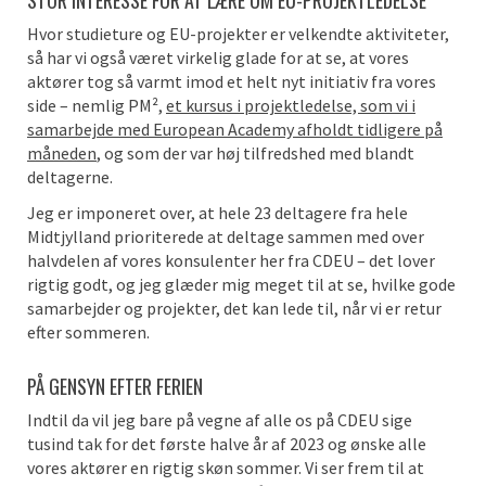
STOR INTERESSE FOR AT LÆRE OM EU-PROJEKTLEDELSE
Hvor studieture og EU-projekter er velkendte aktiviteter,
så har vi også været virkelig glade for at se, at vores
aktører tog så varmt imod et helt nyt initiativ fra vores
side – nemlig PM²,
et kursus i projektledelse, som vi i
samarbejde med European Academy afholdt tidligere på
måneden
, og som der var høj tilfredshed med blandt
deltagerne.
Jeg er imponeret over, at hele 23 deltagere fra hele
Midtjylland prioriterede at deltage sammen med over
halvdelen af vores konsulenter her fra CDEU – det lover
rigtig godt, og jeg glæder mig meget til at se, hvilke gode
samarbejder og projekter, det kan lede til, når vi er retur
efter sommeren.
PÅ GENSYN EFTER FERIEN
Indtil da vil jeg bare på vegne af alle os på CDEU sige
tusind tak for det første halve år af 2023 og ønske alle
vores aktører en rigtig skøn sommer. Vi ser frem til at