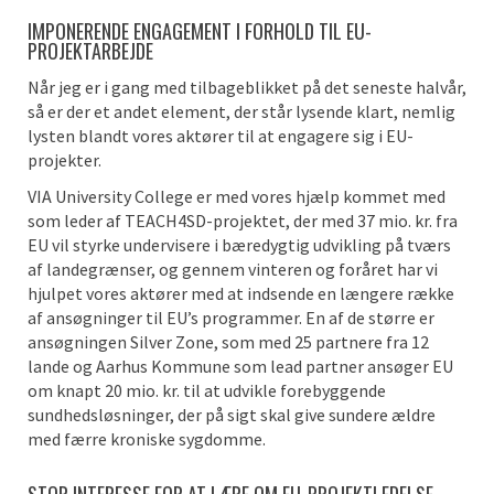
IMPONERENDE ENGAGEMENT I FORHOLD TIL EU-
PROJEKTARBEJDE
Når jeg er i gang med tilbageblikket på det seneste halvår,
så er der et andet element, der står lysende klart, nemlig
lysten blandt vores aktører til at engagere sig i EU-
projekter.
VIA University College er med vores hjælp kommet med
som leder af TEACH4SD-projektet, der med 37 mio. kr. fra
EU vil styrke undervisere i bæredygtig udvikling på tværs
af landegrænser, og gennem vinteren og foråret har vi
hjulpet vores aktører med at indsende en længere række
af ansøgninger til EU’s programmer. En af de større er
ansøgningen Silver Zone, som med 25 partnere fra 12
lande og Aarhus Kommune som lead partner ansøger EU
om knapt 20 mio. kr. til at udvikle forebyggende
sundhedsløsninger, der på sigt skal give sundere ældre
med færre kroniske sygdomme.