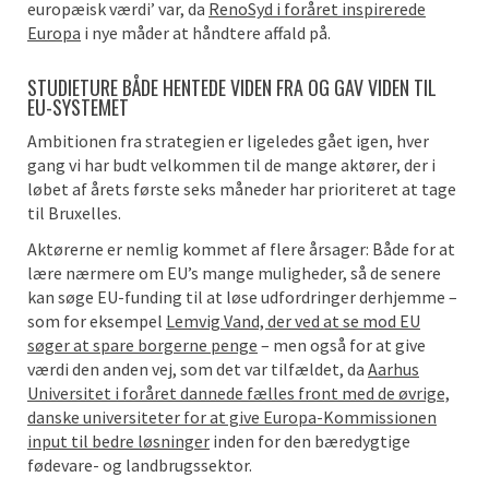
europæisk værdi’ var, da
RenoSyd i foråret inspirerede
Europa
i nye måder at håndtere affald på.
STUDIETURE BÅDE HENTEDE VIDEN FRA OG GAV VIDEN TIL
EU-SYSTEMET
Ambitionen fra strategien er ligeledes gået igen, hver
gang vi har budt velkommen til de mange aktører, der i
løbet af årets første seks måneder har prioriteret at tage
til Bruxelles.
Aktørerne er nemlig kommet af flere årsager: Både for at
lære nærmere om EU’s mange muligheder, så de senere
kan søge EU-funding til at løse udfordringer derhjemme –
som for eksempel
Lemvig Vand, der ved at se mod EU
søger at spare borgerne penge
– men også for at give
værdi den anden vej, som det var tilfældet, da
Aarhus
Universitet i foråret dannede fælles front med de øvrige,
danske universiteter for at give Europa-Kommissionen
input til bedre løsninger
inden for den bæredygtige
fødevare- og landbrugssektor.