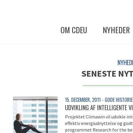
OM CDEU
NYHEDER
NYHED
SENESTE NYT
15. DECEMBER, 2011 - GODE HISTORI
UDVIKLING AF INTELLIGENTE 
Projektet Climawin vil udvikle in
effektiv energiudnyttelse og go
programmet Research for the ben