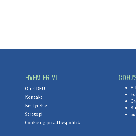
HVEM ER VI
CDEU’
Er
Om CDEU
Fo
Kontakt
Gr
Bestyrelse
Ku
Strategi
Su
Cookie og privatlivspolitik