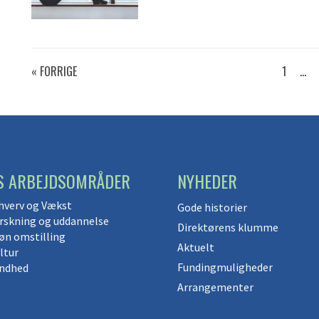
« FORRIGE
1
…
S ARBEJDSOMRÅDER
NYHEDER
hverv og Vækst
Gode historier
rskning og uddannelse
Direktørens klumme
øn omstilling
Aktuelt
ltur
Fundingmuligheder
ndhed
Arrangementer