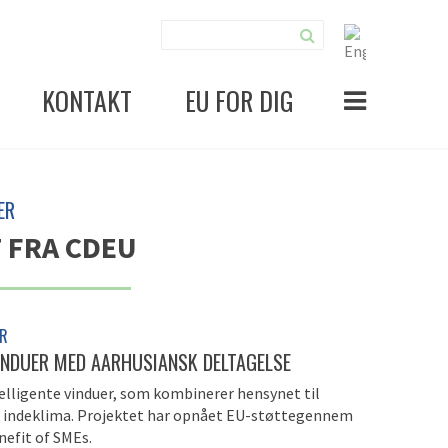
KONTAKT
EU FOR DIG
ER
 FRA CDEU
ER
VINDUER MED AARHUSIANSK DELTAGELSE
telligente vinduer, som kombinerer hensynet til
dt indeklima. Projektet har opnået EU-støttegennem
efit of SMEs.