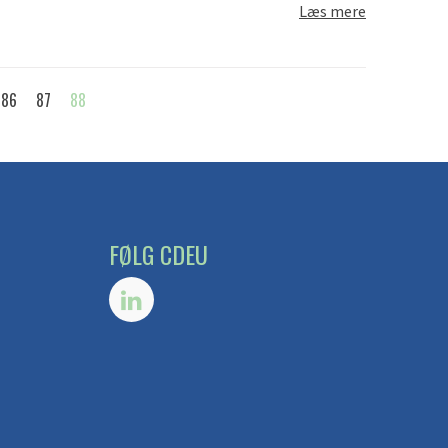
Læs mere
86
87
88
FØLG CDEU