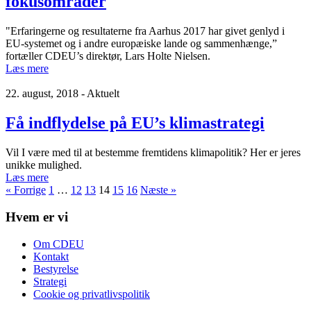
fokusområder
"Erfaringerne og resultaterne fra Aarhus 2017 har givet genlyd i
EU-systemet og i andre europæiske lande og sammenhænge,”
fortæller CDEU’s direktør, Lars Holte Nielsen.
Læs mere
22. august, 2018 - Aktuelt
Få indflydelse på EU’s klimastrategi
Vil I være med til at bestemme fremtidens klimapolitik? Her er jeres
unikke mulighed.
Læs mere
« Forrige
1
…
12
13
14
15
16
Næste »
Hvem er vi
Om CDEU
Kontakt
Bestyrelse
Strategi
Cookie og privatlivspolitik