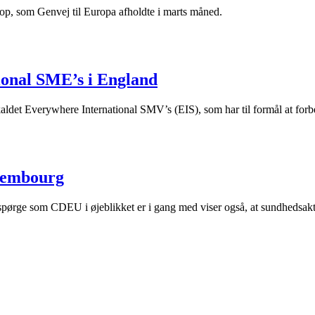
op, som Genvej til Europa afholdte i marts måned.
ional SME’s i England
 kaldet Everywhere International SMV’s (EIS), som har til formål at fo
uxembourg
pørge som CDEU i øjeblikket er i gang med viser også, at sundhedsaktø