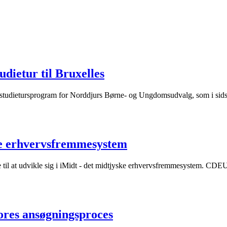
dietur til Bruxelles
dietursprogram for Norddjurs Børne- og Ungdomsudvalg, som i sidste 
ke erhvervsfremmesystem
til at udvikle sig i iMidt - det midtjyske erhvervsfremmesystem. CDEU ha
vores ansøgningsproces