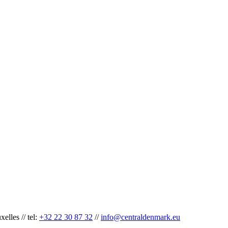
lles // tel:
+32 22 30 87 32
//
info@centraldenmark.eu