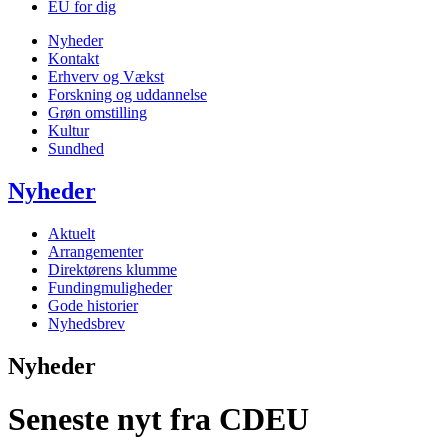
EU for dig
Nyheder
Kontakt
Erhverv og Vækst
Forskning og uddannelse
Grøn omstilling
Kultur
Sundhed
Nyheder
Aktuelt
Arrangementer
Direktørens klumme
Fundingmuligheder
Gode historier
Nyhedsbrev
Nyheder
Seneste nyt fra CDEU