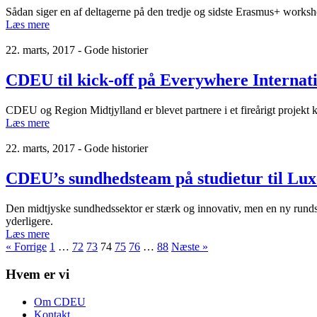
Sådan siger en af deltagerne på den tredje og sidste Erasmus+ worksh
Læs mere
22. marts, 2017 - Gode historier
CDEU til kick-off på Everywhere Internat
CDEU og Region Midtjylland er blevet partnere i et fireårigt projekt
Læs mere
22. marts, 2017 - Gode historier
CDEU’s sundhedsteam på studietur til L
Den midtjyske sundhedssektor er stærk og innovativ, men en ny runds
yderligere.
Læs mere
« Forrige
1
…
72
73
74
75
76
…
88
Næste »
Hvem er vi
Om CDEU
Kontakt