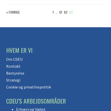
« FORRIGE
1
…
61
62
63
HVEM ER VI
Om CDEU
Kontakt
Bestyrelse
Strategi
Cookie og privatlivspolitik
CDEU’S ARBEJDSOMRÅDER
Erhverv og Vækst